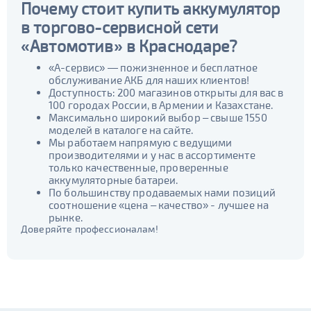
Почему стоит купить аккумулятор
Duracell
Yuasa
в торгово-сервисной сети
Racer
Buran
«Автомотив» в Краснодаре?
Mutlu
DELKOR
«А-сервис» — пожизненное и бесплатное
AC/DC
JOKER
обслуживание АКБ для наших клиентов!
Exide
Тюменский Медведь
Доступность: 200 магазинов открыты для вас в
100 городах России, в Армении и Казахстане.
Bravo
Tyumen Batbear
Максимально широкий выбор – свыше 1550
моделей в каталоге на сайте.
MOLL
Varta
Мы работаем напрямую с ведущими
Bosch
Flagman
производителями и у нас в ассортименте
только качественные, проверенные
BatBear
Tiger
аккумуляторные батареи.
ЯМАЛ
FB
По большинству продаваемых нами позиций
соотношение «цена – качество» - лучшее на
SuperNova
Драйв
рынке.
Solite
Deta
Доверяйте профессионалам!
Tyumen Battery
Bars
Емкость (Ач)
1 - 40