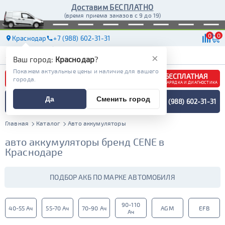
Доставим БЕСПЛАТНО
(время приема заказов с 9 до 19)
0
0
Краснодар
+7 (988) 602-31-31
АКБ
МАСЛА
МАГАЗИНЫ
ДОСТАВКА
×
Ваш город:
Краснодар
?
Покажем актуальные цены и наличие для вашего
БЕСПЛАТНАЯ
города.
ЗАРЯДКА И ДИАГНОСТИКА
ПОДБОР АККУМУЛЯТОРА
Да
Сменить город
+7 (988) 602-31-31
СПЕЦИАЛИСТОМ
МЕНЮ
Главная
Каталог
Авто аккумуляторы
авто аккумуляторы бренд CENE в
Краснодаре
ПОДБОР АКБ ПО МАРКЕ АВТОМОБИЛЯ
90-110
40-55 Ач
55-70 Ач
70-90 Ач
AGM
EFB
Ач