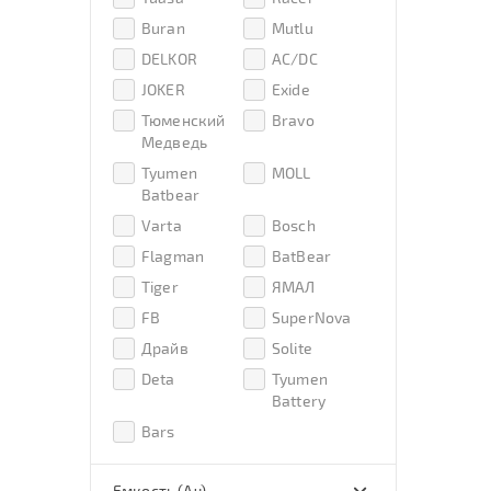
Buran
Mutlu
DELKOR
AC/DC
JOKER
Exide
Тюменский
Bravo
Медведь
Tyumen
MOLL
Batbear
Varta
Bosch
Flagman
BatBear
Tiger
ЯМАЛ
FB
SuperNova
Драйв
Solite
Deta
Tyumen
Battery
Bars
Емкость (Ач)