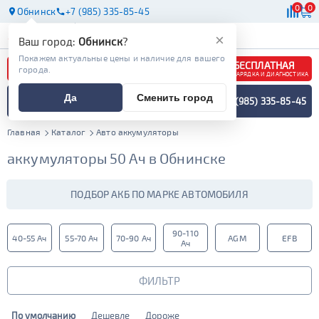
0
0
Обнинск
+7 (985) 335-85-45
АКБ
МАСЛА
МАГАЗИНЫ
×
Ваш город:
Обнинск
?
Покажем актуальные цены и наличие для вашего
БЕСПЛАТНАЯ
города.
ЗАРЯДКА И ДИАГНОСТИКА
ПОДБОР АККУМУЛЯТОРА
Да
Сменить город
+7 (985) 335-85-45
СПЕЦИАЛИСТОМ
МЕНЮ
Главная
Каталог
Авто аккумуляторы
аккумуляторы 50 Ач в Обнинске
ПОДБОР АКБ ПО МАРКЕ АВТОМОБИЛЯ
90-110
40-55 Ач
55-70 Ач
70-90 Ач
AGM
EFB
Ач
ФИЛЬТР
По умолчанию
Дешевле
Дороже