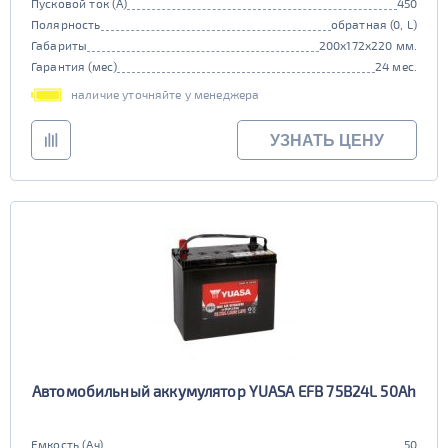
Пусковой ток (А)
450
Полярность
обратная (0, L)
Габариты
200x172x220 мм.
Гарантия (мес)
24 мес.
наличие уточняйте у менеджера
УЗНАТЬ ЦЕНУ
Автомобильный аккумулятор YUASA EFB 75B24L 50Ah
Емкость (Ач)
50