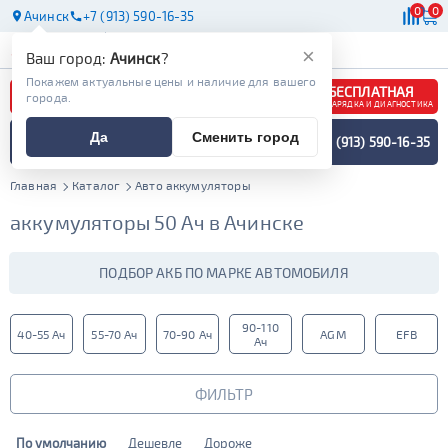
0
0
Ачинск
+7 (913) 590-16-35
АКБ
МАСЛА
МАГАЗИНЫ
×
Ваш город:
Ачинск
?
Покажем актуальные цены и наличие для вашего
БЕСПЛАТНАЯ
города.
ЗАРЯДКА И ДИАГНОСТИКА
ПОДБОР АККУМУЛЯТОРА
Да
Сменить город
+7 (913) 590-16-35
СПЕЦИАЛИСТОМ
МЕНЮ
Главная
Каталог
Авто аккумуляторы
аккумуляторы 50 Ач в Ачинске
ПОДБОР АКБ ПО МАРКЕ АВТОМОБИЛЯ
90-110
40-55 Ач
55-70 Ач
70-90 Ач
AGM
EFB
Ач
ФИЛЬТР
По умолчанию
Дешевле
Дороже