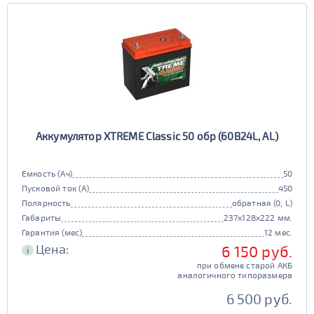
Аккумулятор XTREME Classic 50 обр (60B24L, AL)
Емкость (Ач)
50
Пусковой ток (А)
450
Полярность
обратная (0, L)
Габариты
237x128x222 мм.
Гарантия (мес)
12 мес.
Цена:
6 150 руб.
i
при обмене старой АКБ
аналогичного типоразмера
6 500 руб.