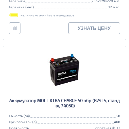
Габариты
236x129x220 мм.
Гарантия (мес)
12 мес.
наличие уточняйте у менеджера
УЗНАТЬ ЦЕНУ
Аккумулятор MOLL XTRA CHARGE 50 обр (B24LS, станд
кл, 74050)
Емкость (Ач)
50
Пусковой ток (А)
460
Полярность
обратная (0, L)