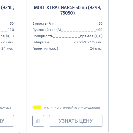
(B24L,
MOLL XTRA CHARGE 50 пр (B24R,
75050)
50
Емкость (Ач)
50
460
Пусковой ток (А)
460
ая (0, L)
Полярность
прямая (1, R)
x225 мм.
Габариты
237x128x225 мм.
24 мес.
Гарантия (мес)
24 мес.
еджера
наличие уточняйте у менеджера
НУ
УЗНАТЬ ЦЕНУ