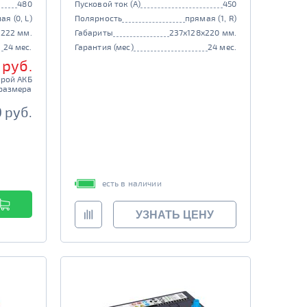
480
Пусковой ток (А)
450
ая (0, L)
Полярность
прямая (1, R)
x222 мм.
Габариты
237x128x220 мм.
24 мес.
Гарантия (мес)
24 мес.
 руб.
арой АКБ
размера
0 руб.
есть в наличии
УЗНАТЬ ЦЕНУ