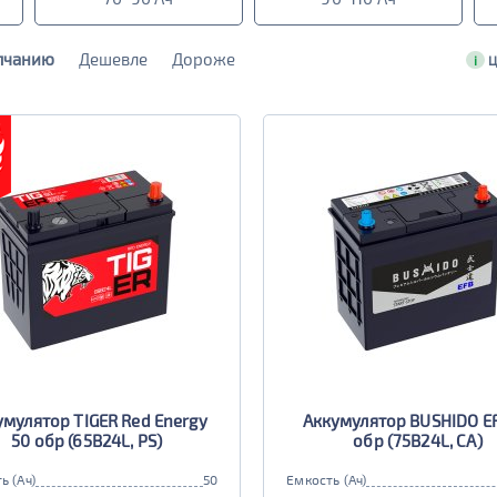
лчанию
Дешевле
Дороже
i
Ц
умулятор TIGER Red Energy
Аккумулятор BUSHIDO E
50 обр (65B24L, PS)
обр (75B24L, CA)
ь (Ач)
50
Емкость (Ач)