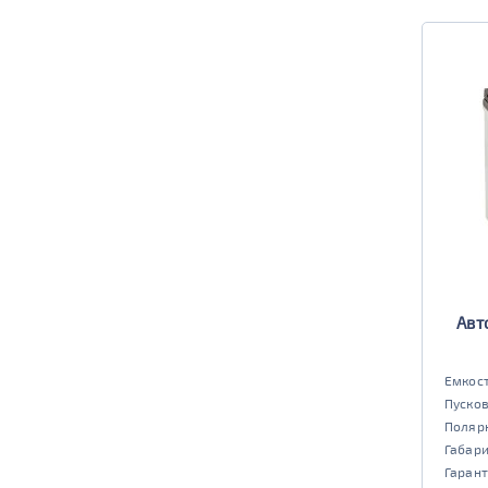
Авт
Емкост
Пусков
Поляр
Габар
Гарант