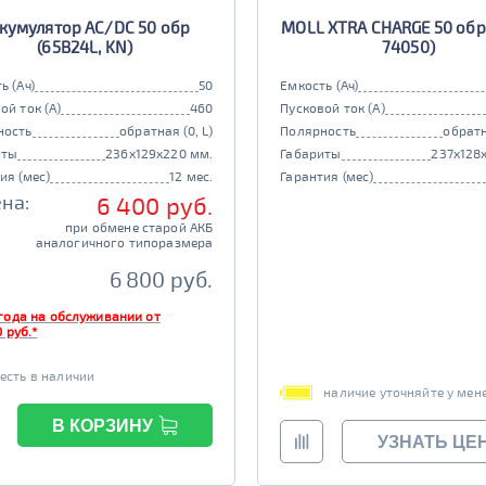
кумулятор AC/DC 50 обр
MOLL XTRA CHARGE 50 обр 
(65B24L, KN)
74050)
ь (Ач)
50
Емкость (Ач)
ой ток (А)
460
Пусковой ток (А)
ность
обратная (0, L)
Полярность
обратн
иты
236x129x220 мм.
Габариты
237x128
ия (мес)
12 мес.
Гарантия (мес)
на:
6 400 руб.
при обмене старой АКБ
аналогичного типоразмера
6 800 руб.
года на обслуживании от
 руб.*
есть в наличии
наличие уточняйте у мен
В КОРЗИНУ
УЗНАТЬ ЦЕ