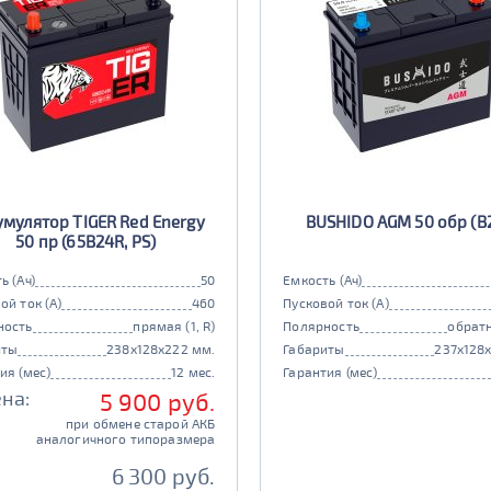
умулятор TIGER Red Energy
BUSHIDO AGM 50 обр (B
50 пр (65B24R, PS)
ь (Ач)
50
Емкость (Ач)
ой ток (А)
460
Пусковой ток (А)
ность
прямая (1, R)
Полярность
обратн
иты
238x128x222 мм.
Габариты
237x128
ия (мес)
12 мес.
Гарантия (мес)
на:
5 900 руб.
при обмене старой АКБ
аналогичного типоразмера
6 300 руб.