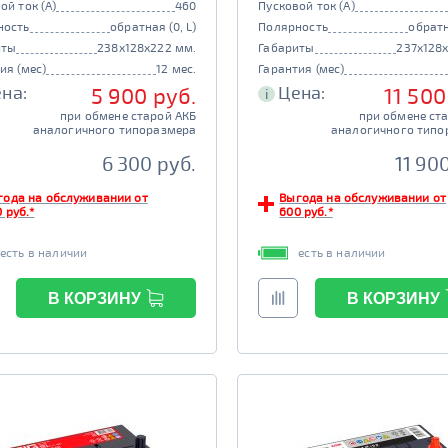
ой ток (А)
460
Пусковой ток (А)
ность
обратная (0, L)
Полярность
обратн
иты
238x128x222 мм.
Габариты
237x128
ия (мес)
12 мес.
Гарантия (мес)
на:
Цена:
5 900 руб.
11 500
i
при обмене старой АКБ
при обмене ст
аналогичного типоразмера
аналогичного типо
6 300 руб.
11 90
года на обслуживании от
Выгода на обслуживании от
 руб.*
600 руб.*
есть в наличии
есть в наличии
В КОРЗИНУ
В КОРЗИНУ