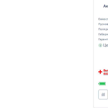
TRUCK C
Маркировка
Ак
6st225
Емкост
Пусков
Поляр
Габар
Гарант
Це
i
Вы
600