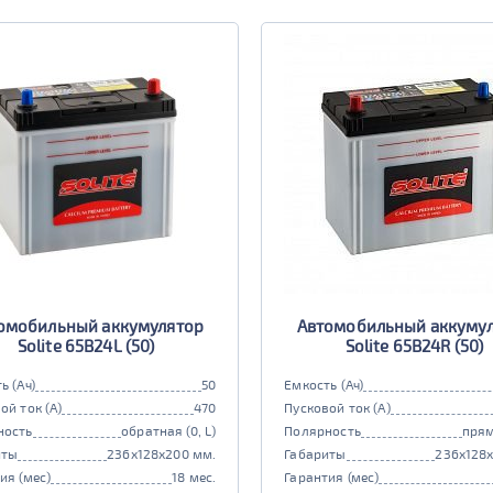
омобильный аккумулятор
Автомобильный аккуму
Solite 65B24L (50)
Solite 65B24R (50)
ь (Ач)
50
Емкость (Ач)
ой ток (А)
470
Пусковой ток (А)
ность
обратная (0, L)
Полярность
прям
иты
236x128x200 мм.
Габариты
236x128
ия (мес)
18 мес.
Гарантия (мес)