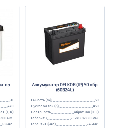
лятор
Аккумулятор DELKOR (JP) 50 обр
(60B24L)
50
Емкость (Ач)
50
470
Пусковой ток (А)
450
ая (1, R)
Полярность
обратная (0, L)
x200 мм.
Габариты
237x128x220 мм.
18 мес.
Гарантия (мес)
24 мес.