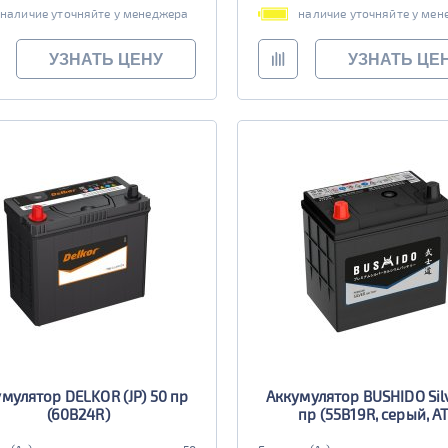
наличие уточняйте у менеджера
наличие уточняйте у мен
УЗНАТЬ ЦЕНУ
УЗНАТЬ ЦЕ
мулятор DELKOR (JP) 50 пр
Аккумулятор BUSHIDO Sil
(60B24R)
пр (55B19R, серый, AT