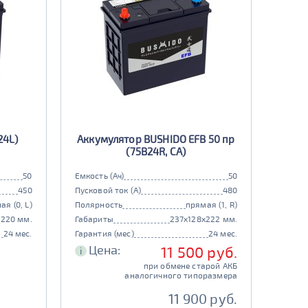
24L)
Аккумулятор BUSHIDO EFB 50 пр
(75B24R, CA)
50
Емкость (Ач)
50
450
Пусковой ток (А)
480
ая (0, L)
Полярность
прямая (1, R)
x220 мм.
Габариты
237x128x222 мм.
24 мес.
Гарантия (мес)
24 мес.
Цена:
11 500 руб.
i
при обмене старой АКБ
аналогичного типоразмера
11 900 руб.