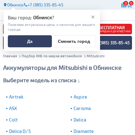
0
0
Обнинск
+7 (985) 335-85-45
АКБ
МАСЛА
МАГАЗИНЫ
×
Ваш город:
Обнинск
?
Покажем актуальные цены и наличие для вашего
БЕСПЛАТНАЯ
города.
ЗАРЯДКА И ДИАГНОСТИКА
ПОДБОР АККУМУЛЯТОРА
Да
Сменить город
+7 (985) 335-85-45
СПЕЦИАЛИСТОМ
МЕНЮ
Главная
Подбор АКБ по марке автомобиля
Mitsubishi
Аккумуляторы для Mitsubishi в Обнинске
Выберите модель из списка ↓
Airtrek
Aspire
ASX
Carisma
Colt
Delica
Delica D/5
Diamante