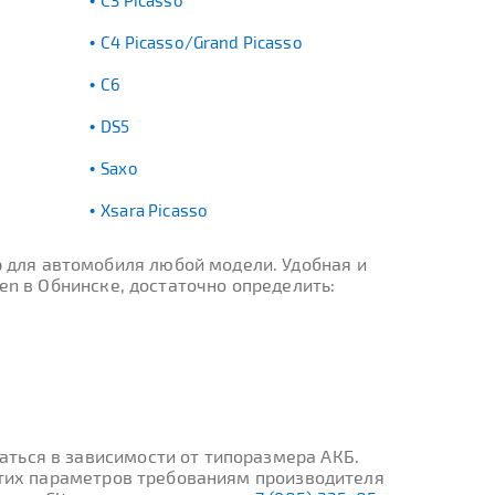
C3 Picasso
C4 Picasso/Grand Picasso
C6
DS5
Saxo
Xsara Picasso
 для автомобиля любой модели. Удобная и
en в Обнинске, достаточно определить:
ться в зависимости от типоразмера АКБ.
 этих параметров требованиям производителя