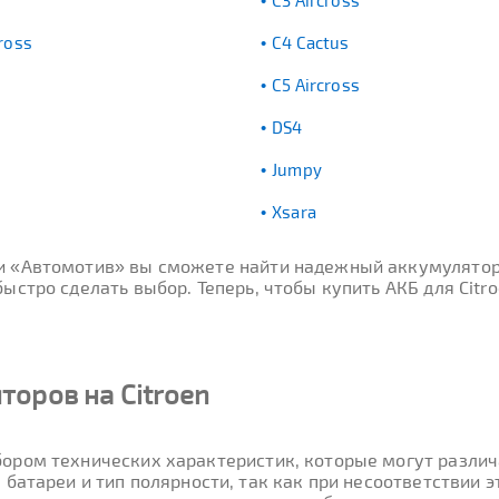
C3 Aircross
ross
C4 Cactus
C5 Aircross
DS4
r
Jumpy
Xsara
ти «Автомотив» вы сможете найти надежный аккумулятор
стро сделать выбор. Теперь, чтобы купить АКБ для Citro
оров на Citroen
ором технических характеристик, которые могут различа
 батареи и тип полярности, так как при несоответствии