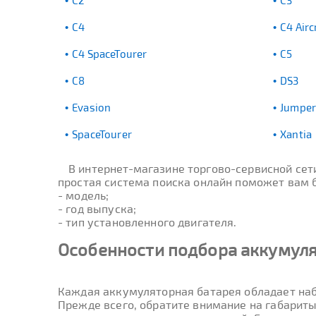
C2
C3
C4
C4 Airc
C4 SpaceTourer
C5
C8
DS3
Evasion
Jumpe
SpaceTourer
Xantia
В интернет-магазине торгово-сервисной се
простая система поиска онлайн поможет вам бы
- модель;
- год выпуска;
- тип установленного двигателя.
Особенности подбора аккумулят
Каждая аккумуляторная батарея обладает наб
Прежде всего, обратите внимание на габариты