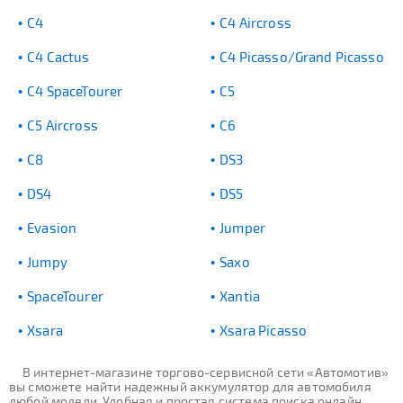
C4
C4 Aircross
C4 Cactus
C4 Picasso/Grand Picasso
C4 SpaceTourer
C5
C5 Aircross
C6
C8
DS3
DS4
DS5
Evasion
Jumper
Jumpy
Saxo
SpaceTourer
Xantia
Xsara
Xsara Picasso
В интернет-магазине торгово-сервисной сети «Автомотив»
вы сможете найти надежный аккумулятор для автомобиля
любой модели. Удобная и простая система поиска онлайн