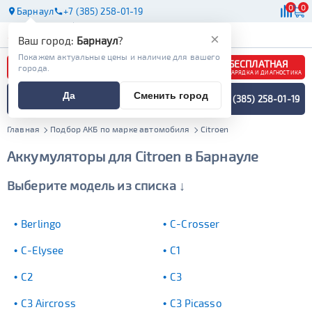
0
0
Барнаул
+7 (385) 258-01-19
АКБ
МАСЛА
МАГАЗИНЫ
×
Ваш город:
Барнаул
?
Покажем актуальные цены и наличие для вашего
БЕСПЛАТНАЯ
города.
ЗАРЯДКА И ДИАГНОСТИКА
ПОДБОР АККУМУЛЯТОРА
Да
Сменить город
+7 (385) 258-01-19
СПЕЦИАЛИСТОМ
МЕНЮ
Главная
Подбор АКБ по марке автомобиля
Citroen
Аккумуляторы для Citroen в Барнауле
Выберите модель из списка ↓
Berlingo
C-Crosser
C-Elysee
C1
C2
C3
C3 Aircross
C3 Picasso