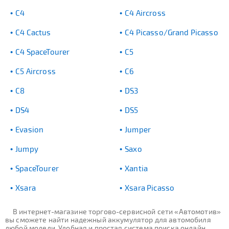
C4
C4 Aircross
C4 Cactus
C4 Picasso/Grand Picasso
C4 SpaceTourer
C5
C5 Aircross
C6
C8
DS3
DS4
DS5
Evasion
Jumper
Jumpy
Saxo
SpaceTourer
Xantia
Xsara
Xsara Picasso
В интернет-магазине торгово-сервисной сети «Автомотив»
вы сможете найти надежный аккумулятор для автомобиля
любой модели. Удобная и простая система поиска онлайн