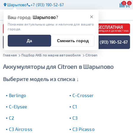
0
0
Шарыпово
+7 (913) 190-52-67
АКБ
МАСЛА
МАГАЗИНЫ
×
Ваш город:
Шарыпово
?
Покажем актуальные цены и наличие для вашего
БЕСПЛАТНАЯ
города.
ЗАРЯДКА И ДИАГНОСТИКА
ПОДБОР АККУМУЛЯТОРА
Да
Сменить город
+7 (913) 190-52-67
СПЕЦИАЛИСТОМ
МЕНЮ
Главная
Подбор АКБ по марке автомобиля
Citroen
Аккумуляторы для Citroen в Шарыпово
Выберите модель из списка ↓
Berlingo
C-Crosser
C-Elysee
C1
C2
C3
C3 Aircross
C3 Picasso