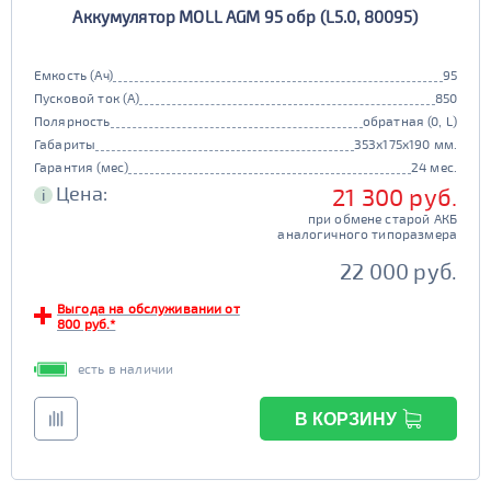
Аккумулятор MOLL AGM 95 обр (L5.0, 80095)
90D26
95D26
105d31
115d31
JIS B20
JIS D33
125d31
95d31
Емкость (Ач)
95
TRUCK 6V
Маркировка
Пусковой ток (А)
850
Полярность
обратная (0, L)
3СТ-215
Габариты
353x175x190 мм.
TRUCK A
Маркировка
Гарантия (мес)
24 мес.
Цена:
21 300 руб.
i
6st132
6st140
при обмене старой АКБ
TRUCK B
Маркировка
аналогичного типоразмера
6st190
22 000 руб.
TRUCK C
Маркировка
Выгода на обслуживании от
800 руб.*
6st225
есть в наличии
Класс
эконом
стандарт
В КОРЗИНУ
Обслуживаемость
улучшенные
премиум
да
нет
элит
Регион производства