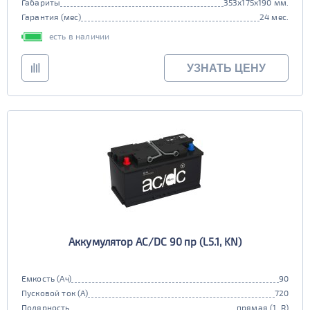
Габариты
353x175x190 мм.
Гарантия (мес)
24 мес.
есть в наличии
УЗНАТЬ ЦЕНУ
Аккумулятор AC/DC 90 пр (L5.1, KN)
Емкость (Ач)
90
Пусковой ток (А)
720
Полярность
прямая (1, R)