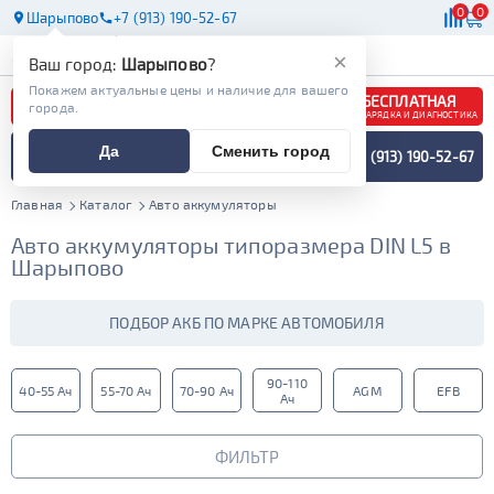
0
0
Шарыпово
+7 (913) 190-52-67
АКБ
МАСЛА
МАГАЗИНЫ
×
Ваш город:
Шарыпово
?
Покажем актуальные цены и наличие для вашего
БЕСПЛАТНАЯ
города.
ЗАРЯДКА И ДИАГНОСТИКА
ПОДБОР АККУМУЛЯТОРА
Да
Сменить город
+7 (913) 190-52-67
СПЕЦИАЛИСТОМ
МЕНЮ
Главная
Каталог
Авто аккумуляторы
Авто аккумуляторы типоразмера DIN L5 в
Шарыпово
ПОДБОР АКБ ПО МАРКЕ АВТОМОБИЛЯ
90-110
40-55 Ач
55-70 Ач
70-90 Ач
AGM
EFB
Ач
ФИЛЬТР