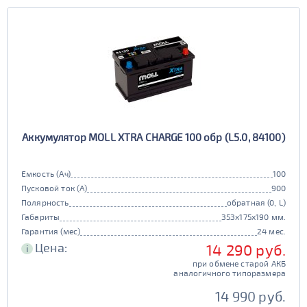
Европа
Казахстан
Длина (мм)
Китай
Россия
Белоруссия
Чехия
100 - 200
Ширина (мм)
Ю. Корея
Япония
50 - 150
201 - 250
Высота (мм)
100 - 180
151 - 200
251 - 300
Напряжение (Вольт)
Аккумулятор MOLL XTRA CHARGE 100 обр (L5.0, 84100)
12В
6В
181 - 195
201 - 300
Технологии
301 - 340
Емкость (Ач)
100
Пусковой ток (А)
900
AGM
196 - 300
Полярность
обратная (0, L)
341 - 500
ПОКАЗАТЬ
да
нет
Габариты
353x175x190 мм.
Гарантия (мес)
24 мес.
Гибридный
501 - 700
Цена:
14 290 руб.
СБРОСИТЬ
i
да
нет
при обмене старой АКБ
аналогичного типоразмера
Старт-стоп
14 990 руб.
да
нет