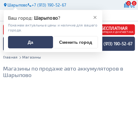
0
0
Шарыпово
+7 (913) 190-52-67
АКБ
МАСЛА
МАГАЗИНЫ
×
Ваш город:
Шарыпово
?
Покажем актуальные цены и наличие для вашего
БЕСПЛАТНАЯ
города.
ЗАРЯДКА И ДИАГНОСТИКА
ПОДБОР АККУМУЛЯТОРА
Да
Сменить город
+7 (913) 190-52-67
СПЕЦИАЛИСТОМ
МЕНЮ
Главная
Магазины
Магазины по продаже авто аккумуляторов в
Шарыпово