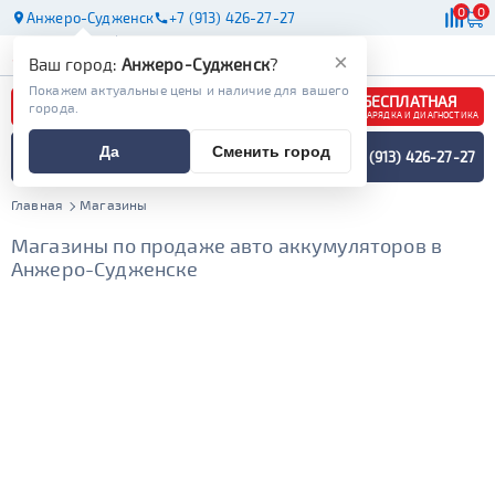
0
0
Анжеро-Судженск
+7 (913) 426-27-27
АКБ
МАСЛА
МАГАЗИНЫ
×
Ваш город:
Анжеро-Судженск
?
Покажем актуальные цены и наличие для вашего
БЕСПЛАТНАЯ
города.
ЗАРЯДКА И ДИАГНОСТИКА
ПОДБОР АККУМУЛЯТОРА
Да
Сменить город
+7 (913) 426-27-27
СПЕЦИАЛИСТОМ
МЕНЮ
Главная
Магазины
Магазины по продаже авто аккумуляторов в
Анжеро-Судженске