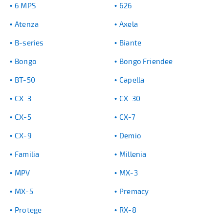
6 MPS
626
Atenza
Axela
B-series
Biante
Bongo
Bongo Friendee
BT-50
Capella
CX-3
CX-30
CX-5
CX-7
CX-9
Demio
Familia
Millenia
MPV
MX-3
MX-5
Premacy
Protege
RX-8