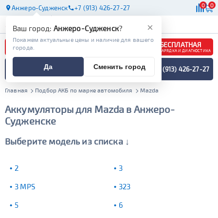
0
0
Анжеро-Судженск
+7 (913) 426-27-27
АКБ
МАСЛА
МАГАЗИНЫ
×
Ваш город:
Анжеро-Судженск
?
Покажем актуальные цены и наличие для вашего
БЕСПЛАТНАЯ
города.
ЗАРЯДКА И ДИАГНОСТИКА
ПОДБОР АККУМУЛЯТОРА
Да
Сменить город
+7 (913) 426-27-27
СПЕЦИАЛИСТОМ
МЕНЮ
Главная
Подбор АКБ по марке автомобиля
Mazda
Аккумуляторы для Mazda в Анжеро-
Судженске
Выберите модель из списка ↓
2
3
3 MPS
323
5
6