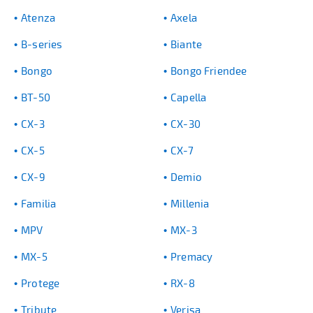
Atenza
Axela
B-series
Biante
Bongo
Bongo Friendee
BT-50
Capella
CX-3
CX-30
CX-5
CX-7
CX-9
Demio
Familia
Millenia
MPV
MX-3
MX-5
Premacy
Protege
RX-8
Tribute
Verisa