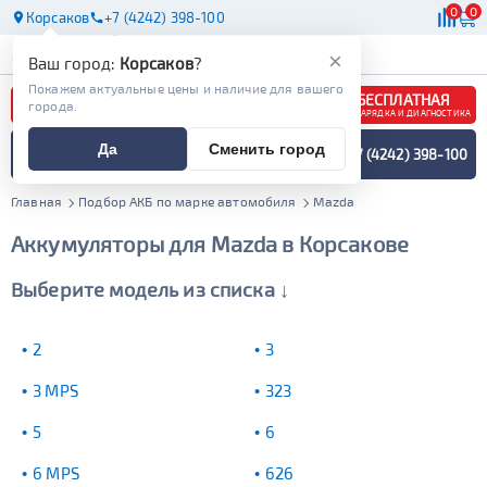
0
0
Корсаков
+7 (4242) 398-100
АКБ
МАСЛА
МАГАЗИНЫ
×
Ваш город:
Корсаков
?
Покажем актуальные цены и наличие для вашего
БЕСПЛАТНАЯ
города.
ЗАРЯДКА И ДИАГНОСТИКА
ПОДБОР АККУМУЛЯТОРА
Да
Сменить город
+7 (4242) 398-100
СПЕЦИАЛИСТОМ
МЕНЮ
Главная
Подбор АКБ по марке автомобиля
Mazda
Аккумуляторы для Mazda в Корсакове
Выберите модель из списка ↓
2
3
3 MPS
323
5
6
6 MPS
626