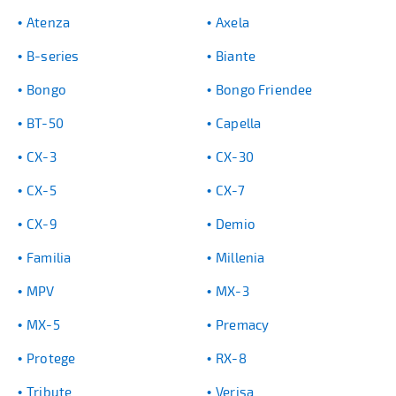
Atenza
Axela
B-series
Biante
Bongo
Bongo Friendee
BT-50
Capella
CX-3
CX-30
CX-5
CX-7
CX-9
Demio
Familia
Millenia
MPV
MX-3
MX-5
Premacy
Protege
RX-8
Tribute
Verisa