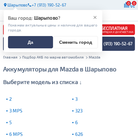
0
0
Шарыпово
+7 (913) 190-52-67
АКБ
МАСЛА
МАГАЗИНЫ
×
Ваш город:
Шарыпово
?
Покажем актуальные цены и наличие для вашего
БЕСПЛАТНАЯ
города.
ЗАРЯДКА И ДИАГНОСТИКА
ПОДБОР АККУМУЛЯТОРА
Да
Сменить город
+7 (913) 190-52-67
СПЕЦИАЛИСТОМ
МЕНЮ
Главная
Подбор АКБ по марке автомобиля
Mazda
Аккумуляторы для Mazda в Шарыпово
Выберите модель из списка ↓
2
3
3 MPS
323
5
6
6 MPS
626