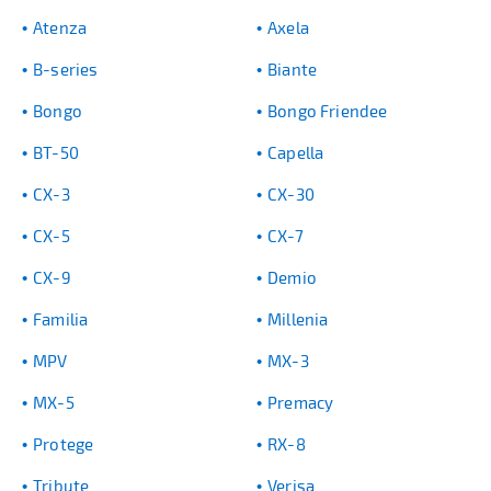
Atenza
Axela
B-series
Biante
Bongo
Bongo Friendee
BT-50
Capella
CX-3
CX-30
CX-5
CX-7
CX-9
Demio
Familia
Millenia
MPV
MX-3
MX-5
Premacy
Protege
RX-8
Tribute
Verisa