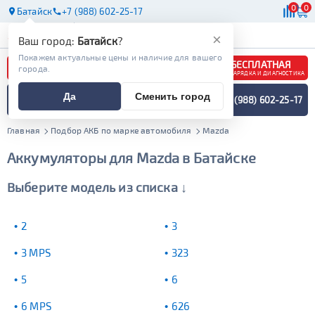
0
0
Батайск
+7 (988) 602-25-17
АКБ
МАСЛА
МАГАЗИНЫ
×
Ваш город:
Батайск
?
Покажем актуальные цены и наличие для вашего
БЕСПЛАТНАЯ
города.
ЗАРЯДКА И ДИАГНОСТИКА
ПОДБОР АККУМУЛЯТОРА
Да
Сменить город
+7 (988) 602-25-17
СПЕЦИАЛИСТОМ
МЕНЮ
Главная
Подбор АКБ по марке автомобиля
Mazda
Аккумуляторы для Mazda в Батайске
Выберите модель из списка ↓
2
3
3 MPS
323
5
6
6 MPS
626