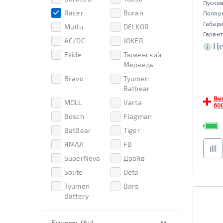
Пусков
Racer
Buran
Поляр
Габар
Mutlu
DELKOR
Гарант
AC/DC
JOKER
Це
i
Exide
Тюменский
Медведь
Bravo
Tyumen
Batbear
Вы
MOLL
Varta
600
Bosch
Flagman
BatBear
Tiger
ЯМАЛ
FB
SuperNova
Драйв
Solite
Deta
Tyumen
Bars
Battery
Емкость (Ач)