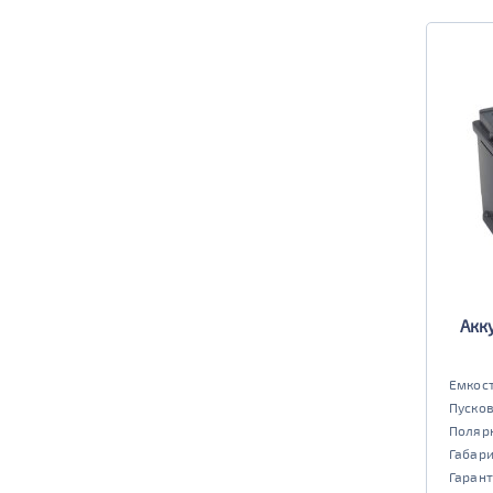
Акк
Емкост
Пусков
Поляр
Габар
Гарант