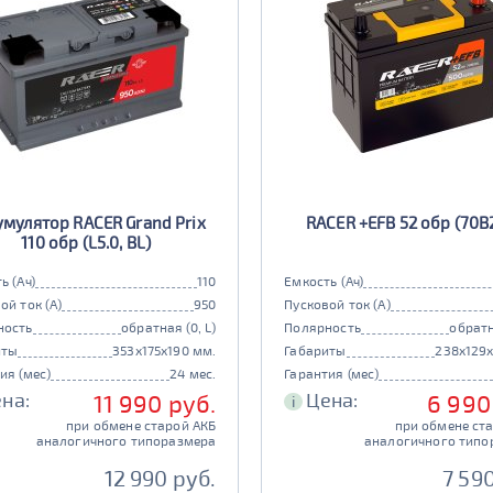
умулятор RACER Grand Prix
RACER +EFB 52 обр (70B
110 обр (L5.0, BL)
ь (Ач)
110
Емкость (Ач)
ой ток (А)
950
Пусковой ток (А)
ность
обратная (0, L)
Полярность
обратн
иты
353x175x190 мм.
Габариты
238x129
ия (мес)
24 мес.
Гарантия (мес)
на:
Цена:
11 990 руб.
6 990
i
при обмене старой АКБ
при обмене ст
аналогичного типоразмера
аналогичного типо
12 990 руб.
7 59