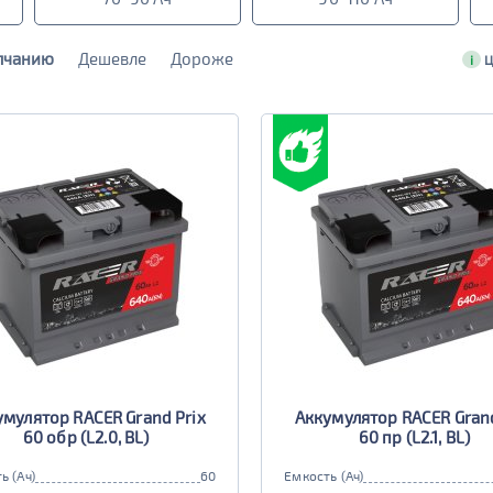
лчанию
Дешевле
Дороже
i
Ц
умулятор RACER Grand Prix
Аккумулятор RACER Grand
60 обр (L2.0, BL)
60 пр (L2.1, BL)
ь (Ач)
60
Емкость (Ач)