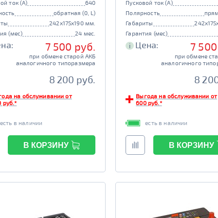
ой ток (А)
640
Пусковой ток (А)
ность
обратная (0, L)
Полярность
прям
иты
242x175x190 мм.
Габариты
242x175
ия (мес)
24 мес.
Гарантия (мес)
на:
Цена:
7 500 руб.
7 500
i
при обмене старой АКБ
при обмене ст
аналогичного типоразмера
аналогичного типо
8 200 руб.
8 200
года на обслуживании от
Выгода на обслуживании от
 руб.*
600 руб.*
есть в наличии
есть в наличии
В КОРЗИНУ
В КОРЗИНУ