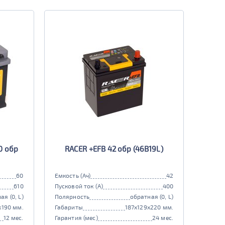
0 обр
RACER +EFB 42 обр (46B19L)
60
Емкость (Ач)
42
610
Пусковой ток (А)
400
ая (0, L)
Полярность
обратная (0, L)
x190 мм.
Габариты
187x129x220 мм.
12 мес.
Гарантия (мес)
24 мес.