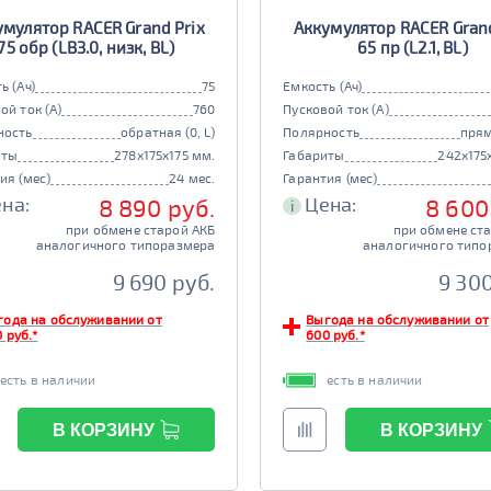
умулятор RACER Grand Prix
Аккумулятор RACER Grand
75 обр (LB3.0, низк, BL)
65 пр (L2.1, BL)
ь (Ач)
75
Емкость (Ач)
ой ток (А)
760
Пусковой ток (А)
ность
обратная (0, L)
Полярность
прям
иты
278x175x175 мм.
Габариты
242x175
ия (мес)
24 мес.
Гарантия (мес)
на:
Цена:
8 890 руб.
8 600
i
при обмене старой АКБ
при обмене ст
аналогичного типоразмера
аналогичного типо
9 690 руб.
9 300
года на обслуживании от
Выгода на обслуживании от
 руб.*
600 руб.*
есть в наличии
есть в наличии
В КОРЗИНУ
В КОРЗИНУ