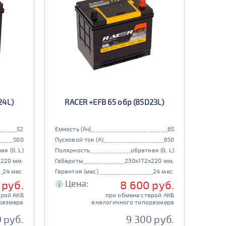
24L)
RACER +EFB 65 обр (85D23L)
52
Емкость (Ач)
65
500
Пусковой ток (А)
650
ая (0, L)
Полярность
обратная (0, L)
x220 мм.
Габариты
230x172x220 мм.
24 мес.
Гарантия (мес)
24 мес.
Цена:
 руб.
8 600 руб.
i
арой АКБ
при обмене старой АКБ
размера
аналогичного типоразмера
0 руб.
9 300 руб.