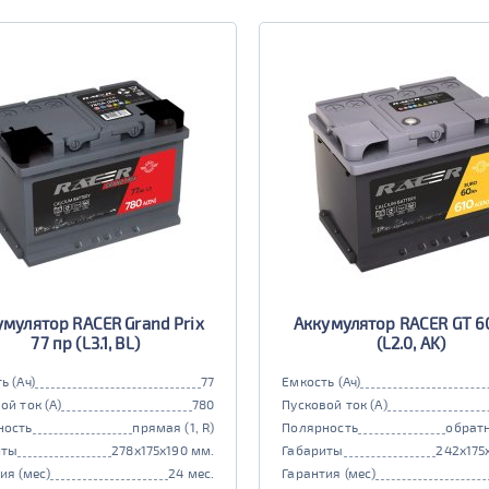
умулятор RACER Grand Prix
Аккумулятор RACER GT 6
77 пр (L3.1, BL)
(L2.0, AK)
ь (Ач)
77
Емкость (Ач)
ой ток (А)
780
Пусковой ток (А)
ность
прямая (1, R)
Полярность
обратн
иты
278x175x190 мм.
Габариты
242x175
ия (мес)
24 мес.
Гарантия (мес)