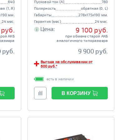
640
Пусковой ток (А)
780
ая (1, R)
Полярность
обратная (0, L)
x190 мм.
Габариты
278x175x190 мм.
24 мес.
Гарантия (мес)
24 мес.
Цена:
 руб.
9 100 руб.
i
арой АКБ
при обмене старой АКБ
размера
аналогичного типоразмера
 руб.
9 900 руб.
Выгода на обслуживании от
600 руб.*
есть в наличии
В КОРЗИНУ