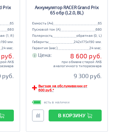
 Prix
Аккумулятор RACER Grand Prix
65 обр (L2.0, BL)
65
Емкость (Ач)
65
680
Пусковой ток (А)
680
ая (1, R)
Полярность
обратная (0, L)
x190 мм.
Габариты
242x175x190 мм.
24 мес.
Гарантия (мес)
24 мес.
Цена:
 руб.
8 600 руб.
i
арой АКБ
при обмене старой АКБ
размера
аналогичного типоразмера
 руб.
9 300 руб.
Выгода на обслуживании от
600 руб.*
есть в наличии
В КОРЗИНУ