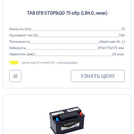
EFB
TAB EFB STOP&GO 75 обр (LB4.0, низк)
да
нет
Емкость (Ач)
75
Пусковой ток (А)
730
Полярность
обратная (0, L)
Габариты
315x175x175 мм.
Гарантия (мес)
24 мес.
наличие уточняйте у менеджера
УЗНАТЬ ЦЕНУ