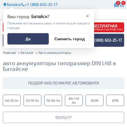
0
0
Батайск
+7 (988) 602-25-17
АКБ
МАСЛА
МАГАЗИНЫ
×
Ваш город:
Батайск
?
Покажем актуальные цены и наличие для вашего
БЕСПЛАТНАЯ
города.
ЗАРЯДКА И ДИАГНОСТИКА
ПОДБОР АККУМУЛЯТОРА
Да
Сменить город
+7 (988) 602-25-17
СПЕЦИАЛИСТОМ
МЕНЮ
Главная
Каталог
Авто аккумуляторы
авто аккумуляторы типоразмер DIN L4B в
Батайске
ПОДБОР АКБ ПО МАРКЕ АВТОМОБИЛЯ
90-110
40-55 Ач
55-70 Ач
70-90 Ач
AGM
EFB
Ач
ФИЛЬТР