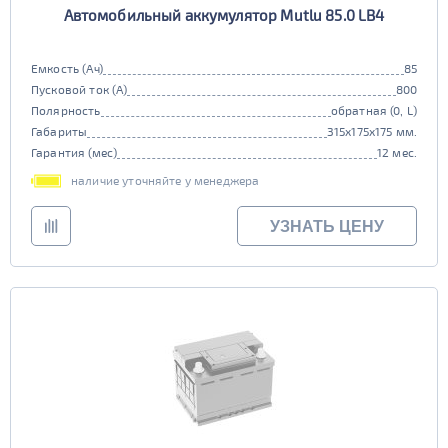
Автомобильный аккумулятор Mutlu 85.0 LB4
90D26
95D26
105d31
115d31
JIS B20
JIS D33
125d31
95d31
Емкость (Ач)
85
TRUCK 6V
Маркировка
Пусковой ток (А)
800
Полярность
обратная (0, L)
3СТ-215
Габариты
315x175x175 мм.
TRUCK A
Маркировка
Гарантия (мес)
12 мес.
6st132
6st140
наличие уточняйте у менеджера
TRUCK B
Маркировка
УЗНАТЬ ЦЕНУ
6st190
TRUCK C
Маркировка
6st225
Класс
эконом
стандарт
Обслуживаемость
улучшенные
премиум
да
нет
элит
Регион производства