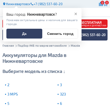
0
0
Нижневартовск
+7 (982) 537-60-20
АКБ
МАСЛА
МАГАЗИНЫ
×
Ваш город:
Нижневартовск
?
Покажем актуальные цены и наличие для вашего
БЕСПЛАТНАЯ
города.
ЗАРЯДКА И ДИАГНОСТИКА
ПОДБОР АККУМУЛЯТОРА
Да
Сменить город
+7 (982) 537-60-20
СПЕЦИАЛИСТОМ
МЕНЮ
Главная
Подбор АКБ по марке автомобиля
Mazda
Аккумуляторы для Mazda в
Нижневартовске
Выберите модель из списка ↓
2
3
3 MPS
323
5
6