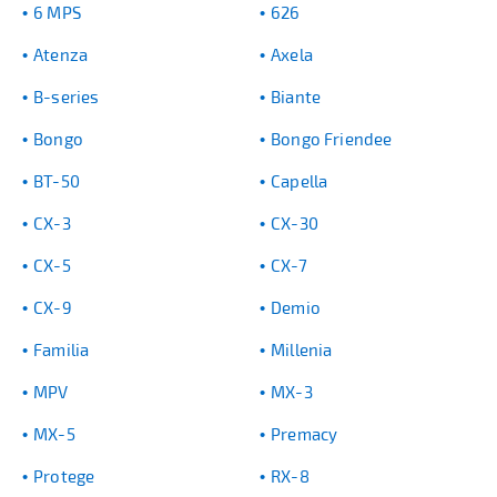
6 MPS
626
Atenza
Axela
B-series
Biante
Bongo
Bongo Friendee
BT-50
Capella
CX-3
CX-30
CX-5
CX-7
CX-9
Demio
Familia
Millenia
MPV
MX-3
MX-5
Premacy
Protege
RX-8