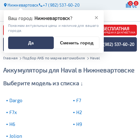
0
0
Нижневартовск
+7 (982) 537-60-20
АКБ
МАСЛА
МАГАЗИНЫ
×
Ваш город:
Нижневартовск
?
Покажем актуальные цены и наличие для вашего
БЕСПЛАТНАЯ
города.
ЗАРЯДКА И ДИАГНОСТИКА
ПОДБОР АККУМУЛЯТОРА
Да
Сменить город
+7 (982) 537-60-20
СПЕЦИАЛИСТОМ
МЕНЮ
Главная
Подбор АКБ по марке автомобиля
Haval
Аккумуляторы для Haval в Нижневартовске
Выберите модель из списка ↓
Dargo
F7
F7x
H2
H6
H9
Jolion