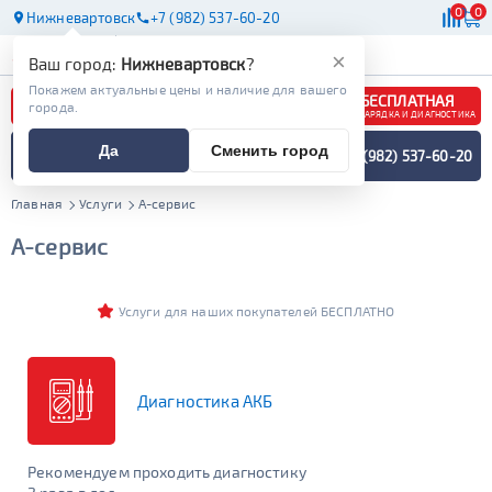
0
0
Нижневартовск
+7 (982) 537-60-20
АКБ
МАСЛА
МАГАЗИНЫ
×
Ваш город:
Нижневартовск
?
Покажем актуальные цены и наличие для вашего
БЕСПЛАТНАЯ
города.
ЗАРЯДКА И ДИАГНОСТИКА
ПОДБОР АККУМУЛЯТОРА
Да
Сменить город
+7 (982) 537-60-20
СПЕЦИАЛИСТОМ
МЕНЮ
Главная
Услуги
А-сервис
А-сервис
Услуги для наших покупателей БЕСПЛАТНО
Диагностика АКБ
Рекомендуем проходить диагностику