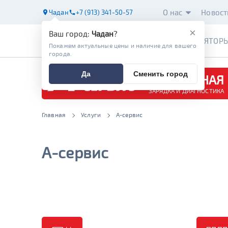
О нас
Новост
Чадан
+7 (913) 341-50-57
×
Ваш город:
Чадан
?
АККУМУЛЯТОР
Покажем актуальные цены и наличие для вашего
города.
Да
Сменить город
БЕСПЛАТНАЯ
ЗАРЯДКА И ДИАГНОСТИКА
Главная
Услуги
А-сервис
А-сервис