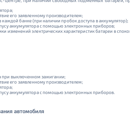
с-центре, при наличии свободных подменных батарей, пр
ятора;
ствие его заявленному производителем;
 каждой банке (при наличии пробок доступа в аккумулятор);
рпусу аккумулятора с помощью электронных приборов;
ики изменений электрических характеристик батареи в спо
а при выключенном зажигании;
ствие его заявленному производителем;
ятора;
рпусу аккумулятора с помощью электронных приборов.
вания автомобиля