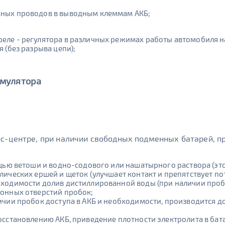
мных проводов в выводным клеммам АКБ;
ле - регулятора в различных режимах работы автомобиля на
 (без разрыва цепи);
умулятора
с-центре, при наличии свободных подменных батарей, пр
щью ветоши и водно-содового или нашатырного раствора (это 
лических ершей и щеток (улучшает контакт и препятствует по
ходимости долив дистиллированной воды (при наличии пробо
ионных отверстий пробок;
ичии пробок доступа в АКБ и необходимости, производится 
осстановлению АКБ, приведение плотности электролита в бат