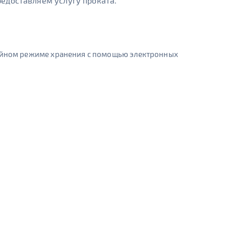
едоставляем услугу проката.
койном режиме хранения с помощью электронных