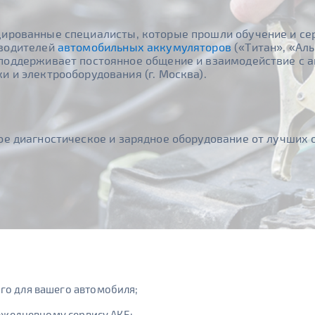
ированные специалисты, которые прошли обучение и с
зводителей
автомобильных аккумуляторов
(«Tитан», «Аль
поддерживает постоянное общение и взаимодействие с 
 и электрооборудования (г. Москва).
е диагностическое и зарядное оборудование от лучших
го для вашего автомобиля;
 ежедневному сервису АКБ;