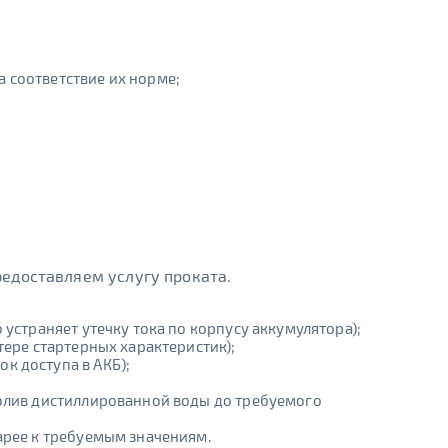
 соответствие их норме;
едоставляем услугу проката.
устраняет утечку тока по корпусу аккумулятора);
тере стартерных характеристик);
к доступа в АКБ);
долив дистиллированной воды до требуемого
арее к требуемым значениям.