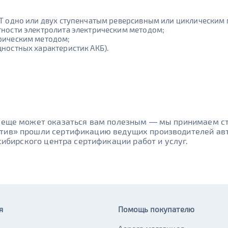
СТ одно или двух ступенчатым реверсивным или циклическим 
тности электролита электрическим методом;
рическим методом;
ностных характеристик АКБ).
н еще может оказаться вам полезным — мы принимаем ст
отив» прошли сертификацию ведущих производителей ав
осибирского центра сертификации работ и услуг.
я
Помощь покупателю