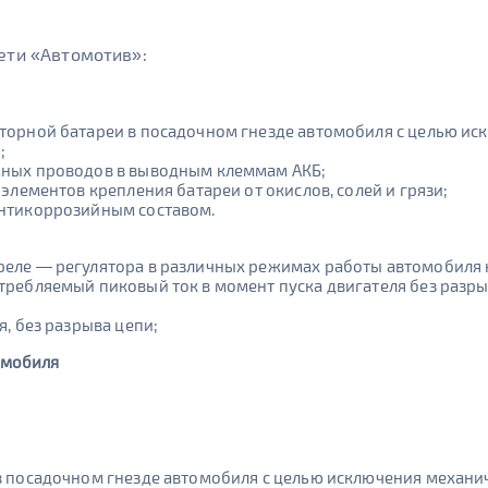
ети «Автомотив»:
торной батареи в посадочном гнезде автомобиля с целью и
;
мных проводов в выводным клеммам АКБ;
элементов крепления батареи от окислов, солей и грязи;
антикоррозийным составом.
еле — регулятора в различных режимах работы автомобиля н
требляемый пиковый ток в момент пуска двигателя без разр
, без разрыва цепи;
омобиля
в посадочном гнезде автомобиля с целью исключения механ