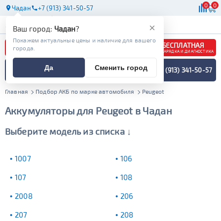
0
0
Чадан
+7 (913) 341-50-57
АКБ
МАСЛА
МАГАЗИНЫ
×
Ваш город:
Чадан
?
Покажем актуальные цены и наличие для вашего
БЕСПЛАТНАЯ
города.
ЗАРЯДКА И ДИАГНОСТИКА
ПОДБОР АККУМУЛЯТОРА
Да
Сменить город
+7 (913) 341-50-57
СПЕЦИАЛИСТОМ
МЕНЮ
Главная
Подбор АКБ по марке автомобиля
Peugeot
Аккумуляторы для Peugeot в Чадан
Выберите модель из списка ↓
1007
106
107
108
2008
206
207
208