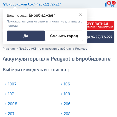
0
0
Биробиджан
+7 (426-22) 72-227
АКБ
МАСЛА
МАГАЗИНЫ
×
Ваш город:
Биробиджан
?
Покажем актуальные цены и наличие для вашего
БЕСПЛАТНАЯ
города.
ЗАРЯДКА И ДИАГНОСТИКА
ПОДБОР АККУМУЛЯТОРА
Да
Сменить город
+7 (426-22) 72-227
СПЕЦИАЛИСТОМ
МЕНЮ
Главная
Подбор АКБ по марке автомобиля
Peugeot
Аккумуляторы для Peugeot в Биробиджане
Выберите модель из списка ↓
1007
106
107
108
2008
206
207
208