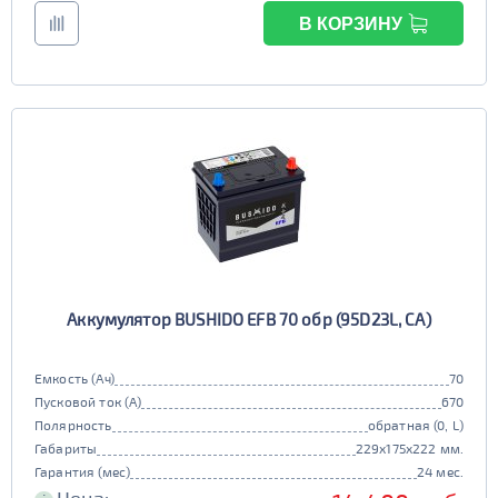
В КОРЗИНУ
Аккумулятор BUSHIDO EFB 70 обр (95D23L, CA)
Емкость (Ач)
70
Пусковой ток (А)
670
Полярность
обратная (0, L)
Габариты
229x175x222 мм.
Гарантия (мес)
24 мес.