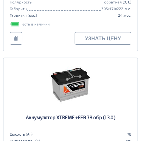
Полярность
обратная (0, L)
Габариты
305x171x222 мм.
Гарантия (мес)
24 мес.
есть в наличии
УЗНАТЬ ЦЕНУ
Аккумулятор XTREME +EFB 78 обр (L3.0)
Емкость (Ач)
78
Пусковой ток (А)
790