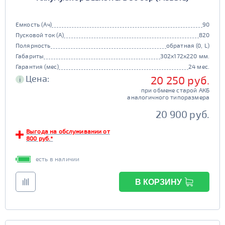
JIS B20
JIS D33
125d31
95d31
Старт-стоп
TRUCK 6V
Маркировка
Емкость (Ач)
90
Пусковой ток (А)
820
да
нет
3СТ-215
Полярность
обратная (0, L)
TRUCK A
Маркировка
Габариты
302x172x220 мм.
Гарантия (мес)
24 мес.
6st132
6st140
EFB
Цена:
20 250 руб.
i
TRUCK B
Маркировка
при обмене старой АКБ
да
нет
аналогичного типоразмера
6st190
20 900 руб.
ПОКАЗАТЬ
TRUCK C
Маркировка
Выгода на обслуживании от
6st225
800 руб.*
СБРОСИТЬ
есть в наличии
В КОРЗИНУ