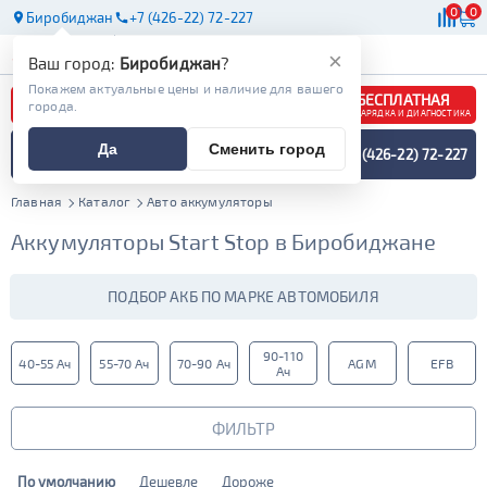
0
0
Биробиджан
+7 (426-22) 72-227
АКБ
МАСЛА
МАГАЗИНЫ
×
Ваш город:
Биробиджан
?
Покажем актуальные цены и наличие для вашего
БЕСПЛАТНАЯ
города.
ЗАРЯДКА И ДИАГНОСТИКА
ПОДБОР АККУМУЛЯТОРА
Да
Сменить город
+7 (426-22) 72-227
СПЕЦИАЛИСТОМ
МЕНЮ
Главная
Каталог
Авто аккумуляторы
Аккумуляторы Start Stop в Биробиджане
ПОДБОР АКБ ПО МАРКЕ АВТОМОБИЛЯ
90-110
40-55 Ач
55-70 Ач
70-90 Ач
AGM
EFB
Ач
ФИЛЬТР
По умолчанию
Дешевле
Дороже