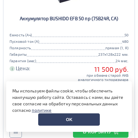
Аккумулятор BUSHIDO EFB 50 пр (75B24R, CA)
Емкость (Ач)
50
Пусковой ток (А)
480
Полярность
прямая (1, R)
Габариты
237x128x222 мм.
Гарантия (мес)
24 мес.
Цена:
11 500 руб.
i
при обмене старой АКБ
аналогичного типоразмера
11 900 руб.
Мы используем файлы cookie, чтобы обеспечить
наилучшую работу сайта. Оставаясь с нами, вы даёте
Выгода на обслуживании от
свое согласие на обработку персональных данных
600 руб.*
согласно
политике
есть в наличии
OK
В КОРЗИНУ