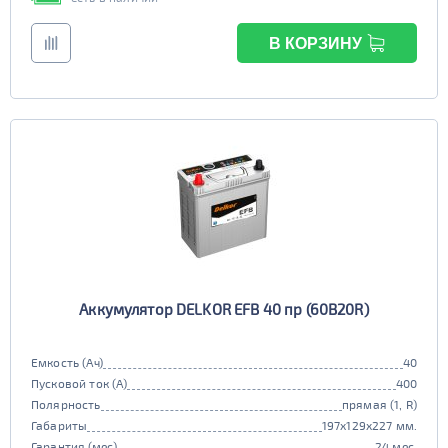
В КОРЗИНУ
Аккумулятор DELKOR EFB 40 пр (60B20R)
Емкость (Ач)
40
Пусковой ток (А)
400
Полярность
прямая (1, R)
Габариты
197x129x227 мм.
Гарантия (мес)
24 мес.