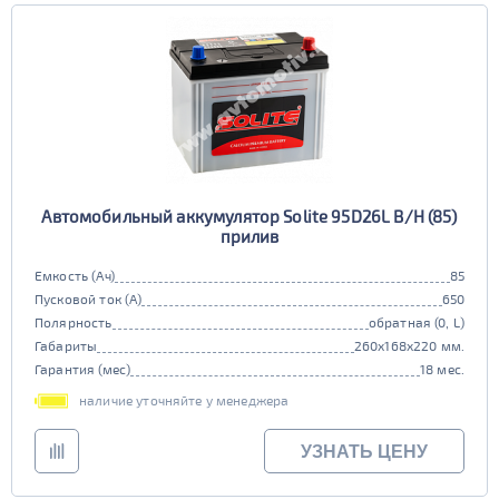
TRUCK C
Маркировка
6st225
Автомобильный аккумулятор Solite 95D26L B/H (85)
прилив
Емкость (Ач)
85
Пусковой ток (А)
650
Полярность
обратная (0, L)
Габариты
260x168x220 мм.
Гарантия (мес)
18 мес.
наличие уточняйте у менеджера
УЗНАТЬ ЦЕНУ