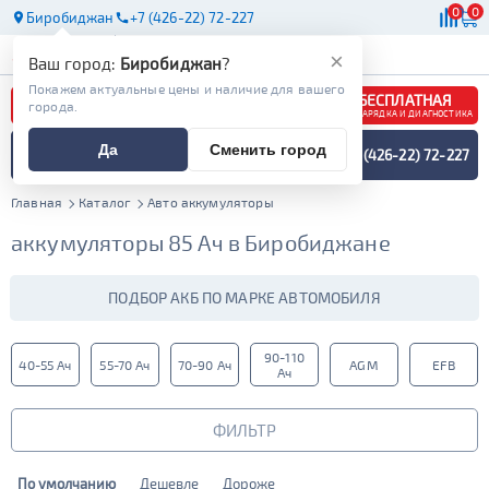
0
0
Биробиджан
+7 (426-22) 72-227
АКБ
МАСЛА
МАГАЗИНЫ
×
Ваш город:
Биробиджан
?
Покажем актуальные цены и наличие для вашего
БЕСПЛАТНАЯ
города.
ЗАРЯДКА И ДИАГНОСТИКА
ПОДБОР АККУМУЛЯТОРА
Да
Сменить город
+7 (426-22) 72-227
СПЕЦИАЛИСТОМ
МЕНЮ
Главная
Каталог
Авто аккумуляторы
аккумуляторы 85 Ач в Биробиджане
ПОДБОР АКБ ПО МАРКЕ АВТОМОБИЛЯ
90-110
40-55 Ач
55-70 Ач
70-90 Ач
AGM
EFB
Ач
ФИЛЬТР
По умолчанию
Дешевле
Дороже