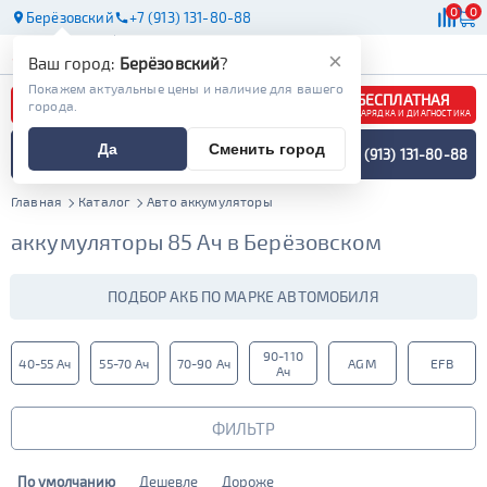
0
0
Берёзовский
+7 (913) 131-80-88
АКБ
МАСЛА
МАГАЗИНЫ
×
Ваш город:
Берёзовский
?
Покажем актуальные цены и наличие для вашего
БЕСПЛАТНАЯ
города.
ЗАРЯДКА И ДИАГНОСТИКА
ПОДБОР АККУМУЛЯТОРА
Да
Сменить город
+7 (913) 131-80-88
СПЕЦИАЛИСТОМ
МЕНЮ
Главная
Каталог
Авто аккумуляторы
аккумуляторы 85 Ач в Берёзовском
ПОДБОР АКБ ПО МАРКЕ АВТОМОБИЛЯ
90-110
40-55 Ач
55-70 Ач
70-90 Ач
AGM
EFB
Ач
ФИЛЬТР
По умолчанию
Дешевле
Дороже