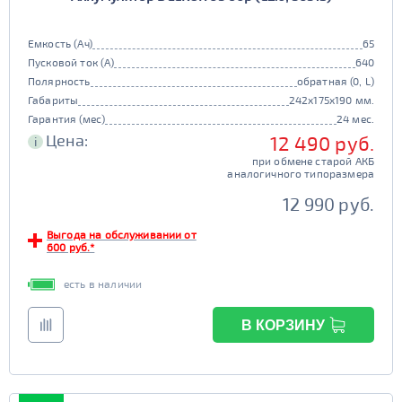
105d31
115d31
JIS B20
JIS D33
125d31
95d31
Емкость (Ач)
65
TRUCK 6V
Маркировка
Пусковой ток (А)
640
Полярность
обратная (0, L)
3СТ-215
Габариты
242x175x190 мм.
TRUCK A
Маркировка
Гарантия (мес)
24 мес.
Цена:
12 490 руб.
i
6st132
6st140
при обмене старой АКБ
TRUCK B
Маркировка
аналогичного типоразмера
6st190
12 990 руб.
TRUCK C
Маркировка
Выгода на обслуживании от
600 руб.*
6st225
есть в наличии
Класс
эконом
стандарт
В КОРЗИНУ
Обслуживаемость
улучшенные
премиум
да
нет
элит
Регион производства