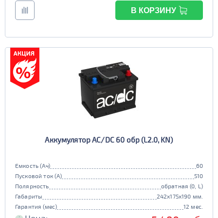
В КОРЗИНУ
Аккумулятор AC/DC 60 обр (L2.0, KN)
Емкость (Ач)
60
Пусковой ток (А)
510
Полярность
обратная (0, L)
Габариты
242x175x190 мм.
Гарантия (мес)
12 мес.