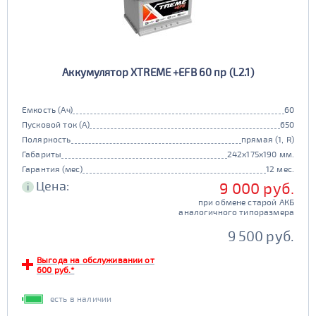
Аккумулятор XTREME +EFB 60 пр (L2.1)
Емкость (Ач)
60
Пусковой ток (А)
650
Полярность
прямая (1, R)
Габариты
242x175x190 мм.
Гарантия (мес)
12 мес.
Цена:
9 000 руб.
i
при обмене старой АКБ
аналогичного типоразмера
9 500 руб.
Выгода на обслуживании от
600 руб.*
есть в наличии