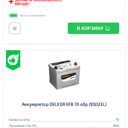
EFB
600 руб.*
да
нет
есть в наличии
В КОРЗИНУ
Аккумулятор DELKOR EFB 70 обр (95D23L)
Емкость (Ач)
70
Пусковой ток (А)
660