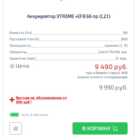
Аккумулятор XTREME +EFB 66 пр (L2.1)
Емкость (Ач)
66
Пусковой ток (А)
690
Полярность
прямая (1, R)
Габариты
242x175x190 мм.
Гарантия (мес)
12 мес.
Цена:
9 490 руб.
i
при обмене старой АКБ
аналогичного типоразмера
9 990 руб.
Выгода на обслуживании от
600 руб.*
есть в наличии
В КОРЗИНУ