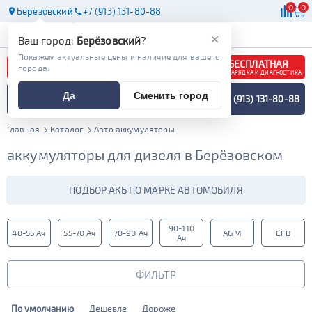
0
0
Берёзовский
+7 (913) 131-80-88
АКБ
МАСЛА
МАГАЗИНЫ
×
Ваш город:
Берёзовский
?
Покажем актуальные цены и наличие для вашего
БЕСПЛАТНАЯ
города.
ЗАРЯДКА И ДИАГНОСТИКА
ПОДБОР АККУМУЛЯТОРА
Да
Сменить город
+7 (913) 131-80-88
СПЕЦИАЛИСТОМ
МЕНЮ
Главная
Каталог
Авто аккумуляторы
аккумуляторы для дизеля в Берёзовском
ПОДБОР АКБ ПО МАРКЕ АВТОМОБИЛЯ
90-110
40-55 Ач
55-70 Ач
70-90 Ач
AGM
EFB
Ач
ФИЛЬТР
По умолчанию
Дешевле
Дороже