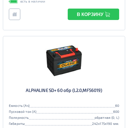
есть в наличии
В КОРЗИНУ
ALPHALINE SD+ 60 обр (L2.0,MF56019)
Емкость (Ач)
60
Пусковой ток (А)
600
Полярность
обратная (0, L)
Габариты
242x175x190 мм.