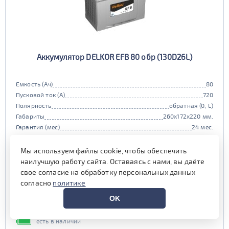
Аккумулятор DELKOR EFB 80 обр (130D26L)
Емкость (Ач)
80
Пусковой ток (А)
720
Полярность
обратная (0, L)
Габариты
260x172x220 мм.
Гарантия (мес)
24 мес.
Цена:
19 390 руб.
i
Мы используем файлы cookie, чтобы обеспечить
при обмене старой АКБ
аналогичного типоразмера
наилучшую работу сайта. Оставаясь с нами, вы даёте
свое согласие на обработку персональных данных
19 990 руб.
согласно
политике
Выгода на обслуживании от
OK
600 руб.*
есть в наличии