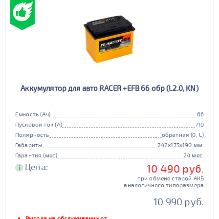
Европа
Казахстан
Длина (мм)
Китай
Россия
Белоруссия
Чехия
100 - 200
Ширина (мм)
Ю. Корея
Япония
50 - 150
201 - 250
Высота (мм)
100 - 180
151 - 200
251 - 300
Напряжение (Вольт)
Аккумулятор для авто RACER +EFB 66 обр (L2.0, KN)
12В
6В
181 - 195
201 - 300
Технологии
301 - 340
Емкость (Ач)
66
Пусковой ток (А)
710
AGM
196 - 300
Полярность
обратная (0, L)
341 - 500
ПОКАЗАТЬ
да
нет
Габариты
242x175x190 мм.
Гарантия (мес)
24 мес.
Гибридный
501 - 700
Цена:
10 490 руб.
СБРОСИТЬ
i
да
нет
при обмене старой АКБ
аналогичного типоразмера
Старт-стоп
10 990 руб.
да
нет
Выгода на обслуживании от