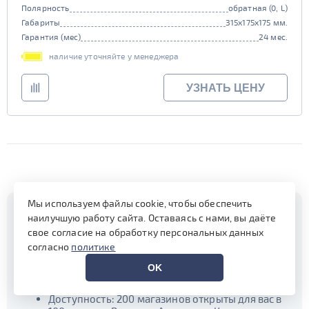
Полярность
обратная (0, L)
Габариты
315x175x175 мм.
Гарантия (мес)
24 мес.
наличие уточняйте у менеджера
УЗНАТЬ ЦЕНУ
Мы используем файлы cookie, чтобы обеспечить
Почему стоит купить аккумулятор
наилучшую работу сайта. Оставаясь с нами, вы даёте
в торгово-сервисной сети
свое согласие на обработку персональных данных
согласно
политике
«Автомотив» в Краснодаре?
OK
«А-сервис» — пожизненное и бесплатное
обслуживание АКБ для наших клиентов!
Доступность: 200 магазинов открыты для вас в