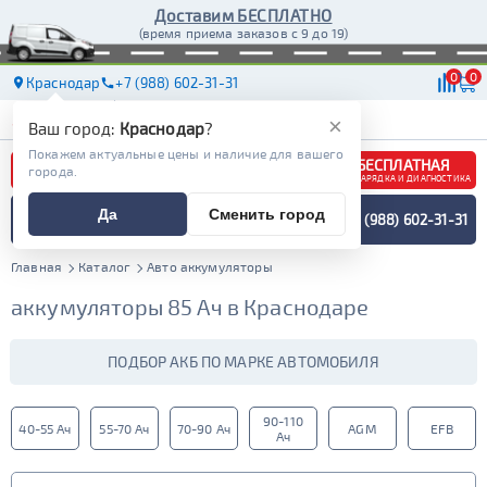
Доставим БЕСПЛАТНО
(время приема заказов с 9 до 19)
0
0
Краснодар
+7 (988) 602-31-31
АКБ
МАСЛА
МАГАЗИНЫ
ДОСТАВКА
×
Ваш город:
Краснодар
?
Покажем актуальные цены и наличие для вашего
БЕСПЛАТНАЯ
города.
ЗАРЯДКА И ДИАГНОСТИКА
ПОДБОР АККУМУЛЯТОРА
Да
Сменить город
+7 (988) 602-31-31
СПЕЦИАЛИСТОМ
МЕНЮ
Главная
Каталог
Авто аккумуляторы
аккумуляторы 85 Ач в Краснодаре
ПОДБОР АКБ ПО МАРКЕ АВТОМОБИЛЯ
90-110
40-55 Ач
55-70 Ач
70-90 Ач
AGM
EFB
Ач