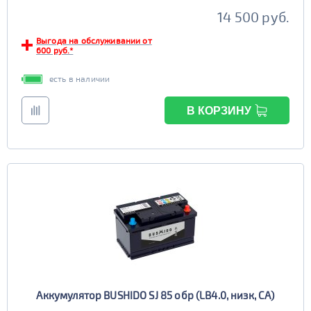
TRUCK B
Маркировка
14 500 руб.
6st190
Выгода на обслуживании от
TRUCK C
Маркировка
600 руб.*
6st225
есть в наличии
В КОРЗИНУ
Аккумулятор BUSHIDO SJ 85 обр (LB4.0, низк, CA)