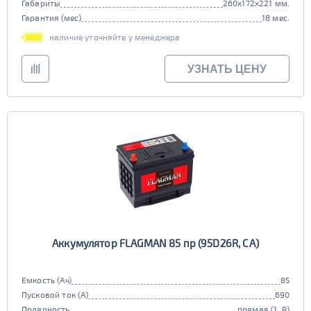
Габариты
260x172x221 мм.
Гарантия (мес)
18 мес.
наличие уточняйте у менеджера
УЗНАТЬ ЦЕНУ
Аккумулятор FLAGMAN 85 пр (95D26R, CA)
Емкость (Ач)
85
Пусковой ток (А)
690
Полярность
прямая (1, R)