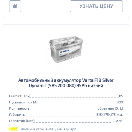
JOKER
Exide
УЗНАТЬ ЦЕНУ
90
Тюменский Медведь
Bravo
Tyumen Batbear
MOLL
91 - 110
Varta
Bosch
Flagman
BatBear
111 - 160
Tiger
ЯМАЛ
FB
SuperNova
161 - 190
Драйв
Solite
Deta
Tyumen Battery
191 - 250
Bars
Автомобильный аккумулятор Varta F18 Silver
Dynamic (585 200 080) 85Ah низкий
Пусковой ток (А)
Емкость (Ач)
85
Пусковой ток (А)
800
272 - 400
Полярность
обратная (0, L)
Полярность
Габариты
315x175x175 мм.
евро (3, R) груз.
обратная (0, L)
Гарантия (мес)
12 мес.
401 - 600
Тип
прямая (1, R)
рос (4, L) груз.
наличие уточняйте у менеджера
Азия (JIS) + США (BCI)
Грузовые (TRUCK)