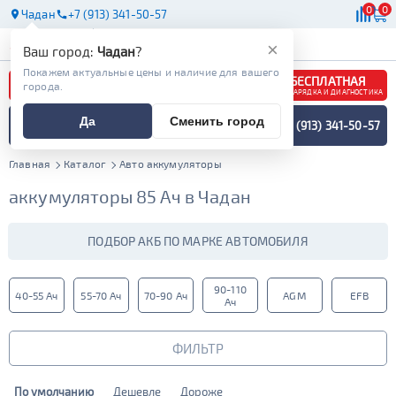
0
0
Чадан
+7 (913) 341-50-57
АКБ
МАСЛА
МАГАЗИНЫ
×
Ваш город:
Чадан
?
Покажем актуальные цены и наличие для вашего
БЕСПЛАТНАЯ
города.
ЗАРЯДКА И ДИАГНОСТИКА
ПОДБОР АККУМУЛЯТОРА
Да
Сменить город
+7 (913) 341-50-57
СПЕЦИАЛИСТОМ
МЕНЮ
Главная
Каталог
Авто аккумуляторы
аккумуляторы 85 Ач в Чадан
ПОДБОР АКБ ПО МАРКЕ АВТОМОБИЛЯ
90-110
40-55 Ач
55-70 Ач
70-90 Ач
AGM
EFB
Ач
ФИЛЬТР
По умолчанию
Дешевле
Дороже