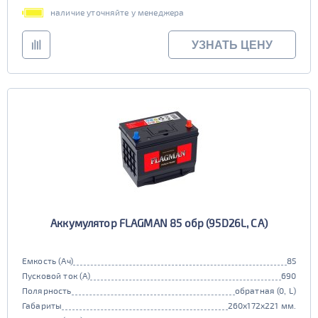
TRUCK C
Маркировка
наличие уточняйте у менеджера
6st225
УЗНАТЬ ЦЕНУ
Аккумулятор FLAGMAN 85 обр (95D26L, CA)
Емкость (Ач)
85
Пусковой ток (А)
690
Полярность
обратная (0, L)
Габариты
260x172x221 мм.