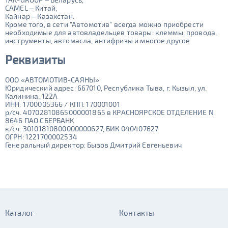
CAMEL – Китай,
Кайнар – Казахстан.
Кроме того, в сети "Автомотив" всегда можно приобрести
необходимые для автовладельцев товары: клеммы, провода,
инструменты, автомасла, антифризы и многое другое.
Реквизиты
ООО «АВТОМОТИВ-САЯНЫ»
Юридический адрес: 667010, Республика Тыва, г. Кызыл, ул.
Калинина, 122А
ИНН: 1700005366 / КПП: 170001001
р/сч. 40702810865000001865 в КРАСНОЯРСКОЕ ОТДЕЛЕНИЕ N
8646 ПАО СБЕРБАНК
к/сч. 30101810800000000627, БИК 040407627
ОГРН: 1221700002534
Генеральный директор: Бызов Дмитрий Евгеньевич
Каталог
Контакты