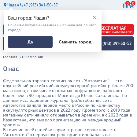
0
0
Чадан
+7 (913) 341-50-57
АКБ
МАСЛА
МАГАЗИНЫ
×
Ваш город:
Чадан
?
Покажем актуальные цены и наличие для вашего
БЕСПЛАТНАЯ
города.
ЗАРЯДКА И ДИАГНОСТИКА
ПОДБОР АККУМУЛЯТОРА
Да
Сменить город
+7 (913) 341-50-57
СПЕЦИАЛИСТОМ
МЕНЮ
Главная
О компании
О нас
Федеральная торгово-сервисная сеть "Автомотив" — это
крупнейший российский аккумуляторный ритейлер: более 200
магазинов, в том числе открытых по франшизе, работают
более чем в 90 городах от Москвы до Южно-Сахалинска. По
данным исследования журнала ПроАвтобизнес сеть
Автомотив заняла первое место в России по количеству
аккумуляторных центров в 2022 году. Кроме того, с 2019 года
магазины сети начали открываться в Армении, а с 2023 года в
Казахстане, что вывело организацию на международный
уровень.
В течение всей своей истории торгово-сервисная сеть
"Автомотив" в первую очередь ориентировалась на