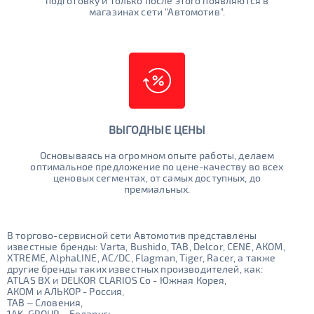
подготовку и только после этого появляются в
магазинах сети "Автомотив".
ВЫГОДНЫЕ ЦЕНЫ
Основываясь на огромном опыте работы, делаем
оптимальное предложение по цене-качеству во всех
ценовых сегментах, от самых доступных, до
премиальных.
В торгово-сервисной сети Автомотив представлены
известные бренды: Varta, Bushido, TAB, Delcor, CENE, АКОМ,
XTREME, AlphaLINE, AC/DC, Flagman, Tiger, Racer, а также
другие бренды таких известных производителей, как:
ATLAS BX и DELKOR CLARIOS Co - Южная Корея,
АКОМ и АЛЬКОР - Россия,
TAB – Словения,
1AK-GROUP – Беларусь,