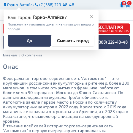
0
0
Горно-Алтайск
+7 (388) 229-48-48
АКБ
МАСЛА
МАГАЗИНЫ
×
Ваш город:
Горно-Алтайск
?
Покажем актуальные цены и наличие для вашего
БЕСПЛАТНАЯ
города.
ЗАРЯДКА И ДИАГНОСТИКА
ПОДБОР АККУМУЛЯТОРА
Да
Сменить город
+7 (388) 229-48-48
СПЕЦИАЛИСТОМ
МЕНЮ
Главная
О компании
О нас
Федеральная торгово-сервисная сеть "Автомотив" — это
крупнейший российский аккумуляторный ритейлер: более 200
магазинов, в том числе открытых по франшизе, работают
более чем в 90 городах от Москвы до Южно-Сахалинска. По
данным исследования журнала ПроАвтобизнес сеть
Автомотив заняла первое место в России по количеству
аккумуляторных центров в 2022 году. Кроме того, с 2019 года
магазины сети начали открываться в Армении, а с 2023 года в
Казахстане, что вывело организацию на международный
уровень.
В течение всей своей истории торгово-сервисная сеть
"Автомотив" в первую очередь ориентировалась на