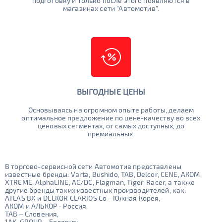
подготовку и только после этого появляются в
магазинах сети "Автомотив".
ВЫГОДНЫЕ ЦЕНЫ
Основываясь на огромном опыте работы, делаем
оптимальное предложение по цене-качеству во всех
ценовых сегментах, от самых доступных, до
премиальных.
В торгово-сервисной сети Автомотив представлены
известные бренды: Varta, Bushido, TAB, Delcor, CENE, АКОМ,
XTREME, AlphaLINE, AC/DC, Flagman, Tiger, Racer, а также
другие бренды таких известных производителей, как:
ATLAS BX и DELKOR CLARIOS Co - Южная Корея,
АКОМ и АЛЬКОР - Россия,
TAB – Словения,
1AK-GROUP – Беларусь,