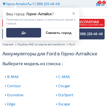
0
0
Горно-Алтайск
+7 (388) 229-48-48
АКБ
МАСЛА
МАГАЗИНЫ
×
Ваш город:
Горно-Алтайск
?
Покажем актуальные цены и наличие для вашего
БЕСПЛАТНАЯ
города.
ЗАРЯДКА И ДИАГНОСТИКА
ПОДБОР АККУМУЛЯТОРА
Да
Сменить город
+7 (388) 229-48-48
СПЕЦИАЛИСТОМ
МЕНЮ
Главная
Подбор АКБ по марке автомобиля
Ford
Аккумуляторы для Ford в Горно-Алтайске
Выберите модель из списка ↓
B-MAX
C-MAX
Contour
Cougar
Econoline
EcoSport
Edge
Escape