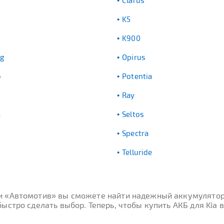
Clarus
K5
K900
g
Opirus
o
Potentia
Ray
a
Seltos
Spectra
Telluride
ти «Автомотив» вы сможете найти надежный аккумулятор
стро сделать выбор. Теперь, чтобы купить АКБ для Kia в