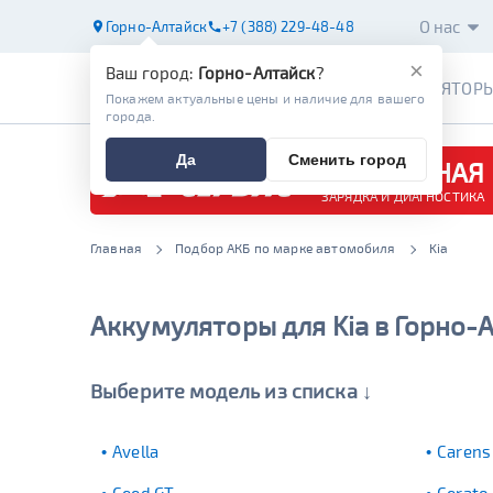
О нас
Горно-Алтайск
+7 (388) 229-48-48
×
Ваш город:
Горно-Алтайск
?
АККУМУЛЯТОР
Покажем актуальные цены и наличие для вашего
города.
Да
Сменить город
БЕСПЛАТНАЯ
ЗАРЯДКА И ДИАГНОСТИКА
Главная
Подбор АКБ по марке автомобиля
Kia
Аккумуляторы для Kia в Горно-
Выберите модель из списка ↓
Avella
Carens