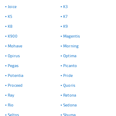
Joice
K3
K5
K7
K8
K9
K900
Magentis
Mohave
Morning
Opirus
Optima
Pegas
Picanto
Potentia
Pride
Proceed
Quoris
Ray
Retona
Rio
Sedona
Seltos
Shuma