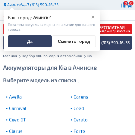
0
0
Ачинск
+7 (913) 590-16-35
АКБ
МАСЛА
МАГАЗИНЫ
×
Ваш город:
Ачинск
?
Покажем актуальные цены и наличие для вашего
БЕСПЛАТНАЯ
города.
ЗАРЯДКА И ДИАГНОСТИКА
ПОДБОР АККУМУЛЯТОРА
Да
Сменить город
+7 (913) 590-16-35
СПЕЦИАЛИСТОМ
МЕНЮ
Главная
Подбор АКБ по марке автомобиля
Kia
Аккумуляторы для Kia в Ачинске
Выберите модель из списка ↓
Avella
Carens
Carnival
Ceed
Ceed GT
Cerato
Clarus
Forte