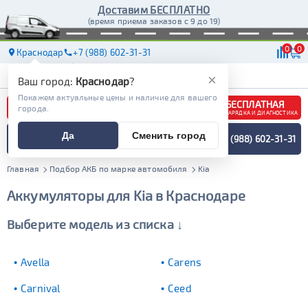
Доставим БЕСПЛАТНО
(время приема заказов с 9 до 19)
0
0
Краснодар
+7 (988) 602-31-31
АКБ
МАСЛА
МАГАЗИНЫ
ДОСТАВКА
×
Ваш город:
Краснодар
?
Покажем актуальные цены и наличие для вашего
БЕСПЛАТНАЯ
города.
ЗАРЯДКА И ДИАГНОСТИКА
ПОДБОР АККУМУЛЯТОРА
Да
Сменить город
+7 (988) 602-31-31
СПЕЦИАЛИСТОМ
МЕНЮ
Главная
Подбор АКБ по марке автомобиля
Kia
Аккумуляторы для Kia в Краснодаре
Выберите модель из списка ↓
Avella
Carens
Carnival
Ceed