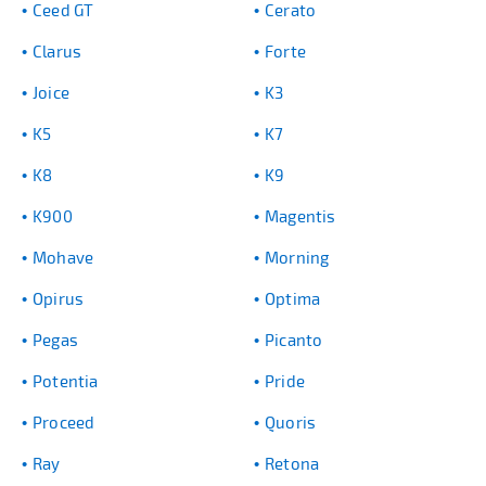
Ceed GT
Cerato
Clarus
Forte
Joice
K3
K5
K7
K8
K9
K900
Magentis
Mohave
Morning
Opirus
Optima
Pegas
Picanto
Potentia
Pride
Proceed
Quoris
Ray
Retona