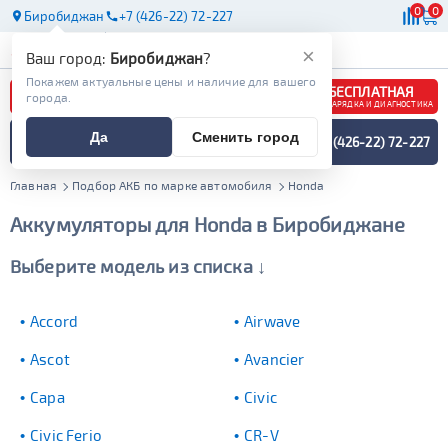
0
0
Биробиджан
+7 (426-22) 72-227
АКБ
МАСЛА
МАГАЗИНЫ
×
Ваш город:
Биробиджан
?
Покажем актуальные цены и наличие для вашего
БЕСПЛАТНАЯ
города.
ЗАРЯДКА И ДИАГНОСТИКА
ПОДБОР АККУМУЛЯТОРА
Да
Сменить город
+7 (426-22) 72-227
СПЕЦИАЛИСТОМ
МЕНЮ
Главная
Подбор АКБ по марке автомобиля
Honda
Аккумуляторы для Honda в Биробиджане
Выберите модель из списка ↓
Accord
Airwave
Ascot
Avancier
Capa
Civic
Civic Ferio
CR-V