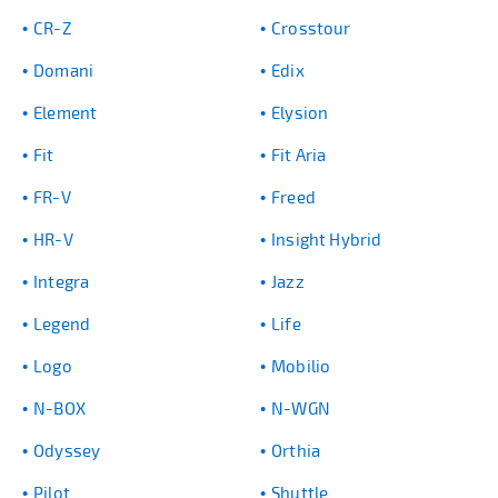
CR-Z
Crosstour
Domani
Edix
Element
Elysion
Fit
Fit Aria
FR-V
Freed
HR-V
Insight Hybrid
Integra
Jazz
Legend
Life
Logo
Mobilio
N-BOX
N-WGN
Odyssey
Orthia
Pilot
Shuttle