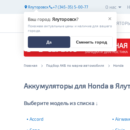
О нас
Н
Ялуторовск
+7 (345-35) 5-00-77
×
Ваш город:
Ялуторовск
?
АККУМУЛЯТОР
Покажем актуальные цены и наличие для вашего
города.
Да
Сменить город
БЕСПЛАТНАЯ
ЗАРЯДКА И ДИАГНОСТИКА
Главная
Подбор АКБ по марке автомобиля
Honda
Аккумуляторы для Honda в Ялу
Выберите модель из списка ↓
Accord
Airwav