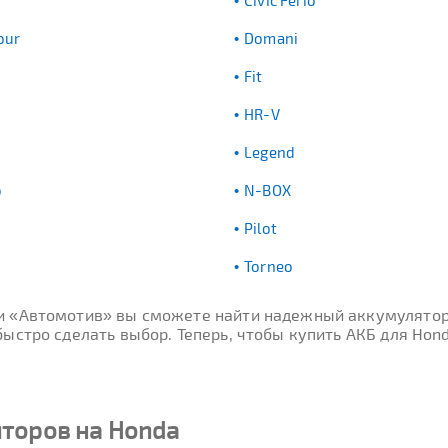
Civic Ferio
our
Domani
n
Fit
HR-V
Legend
o
N-BOX
Pilot
Torneo
ти «Автомотив» вы сможете найти надежный аккумулятор
ыстро сделать выбор. Теперь, чтобы купить АКБ для Hond
торов на Honda