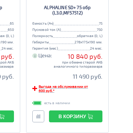
р
ALPHALINE SD+ 75 обр
(L3.0,MF57512)
65
Емкость (Ач)
75
650
Пусковой ток (А)
750
ая (0, L)
Полярность
обратная (0, L)
x190 мм.
Габариты
278x175x190 мм.
24 мес.
Гарантия (мес)
24 мес.
Цена:
 руб.
10 840 руб.
i
арой АКБ
при обмене старой АКБ
размера
аналогичного типоразмера
 руб.
11 490 руб.
Выгода на обслуживании от
600 руб.*
есть в наличии
В КОРЗИНУ