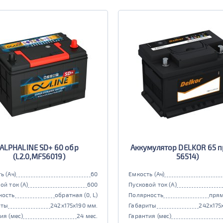
ALPHALINE SD+ 60 обр
Аккумулятор DELKOR 65 пр 
(L2.0,MF56019)
56514)
ь (Ач)
60
Емкость (Ач)
ой ток (А)
600
Пусковой ток (А)
ность
обратная (0, L)
Полярность
прям
иты
242x175x190 мм.
Габариты
242x175
ия (мес)
24 мес.
Гарантия (мес)