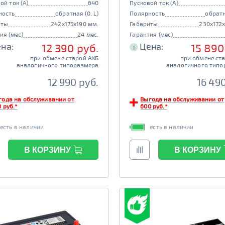
ой ток (А)
640
Пусковой ток (А)
ность
обратная (0, L)
Полярность
обратн
иты
242x175x190 мм.
Габариты
230x172
ия (мес)
24 мес.
Гарантия (мес)
на:
Цена:
12 390 руб.
15 890
i
при обмене старой АКБ
при обмене ст
аналогичного типоразмера
аналогичного типо
12 990 руб.
16 490
года на обслуживании от
Выгода на обслуживании от
 руб.*
600 руб.*
есть в наличии
есть в наличии
В КОРЗИНУ
В КОРЗИНУ