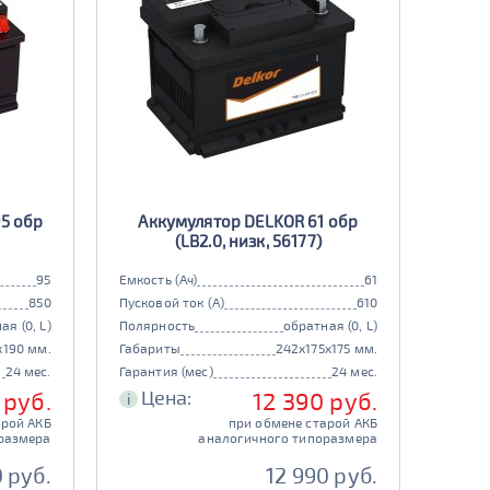
5 обр
Аккумулятор DELKOR 61 обр
(LB2.0, низк, 56177)
95
Емкость (Ач)
61
850
Пусковой ток (А)
610
ая (0, L)
Полярность
обратная (0, L)
x190 мм.
Габариты
242x175x175 мм.
24 мес.
Гарантия (мес)
24 мес.
Цена:
 руб.
12 390 руб.
i
арой АКБ
при обмене старой АКБ
размера
аналогичного типоразмера
 руб.
12 990 руб.