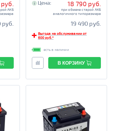
Цена:
 руб.
18 790 руб.
i
арой АКБ
при обмене старой АКБ
размера
аналогичного типоразмера
 руб.
19 490 руб.
Выгода на обслуживании от
600 руб.*
есть в наличии
В КОРЗИНУ