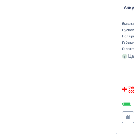
Акку
Емкост
Пусков
Поляр
Габар
Гарант
Це
i
Вы
600