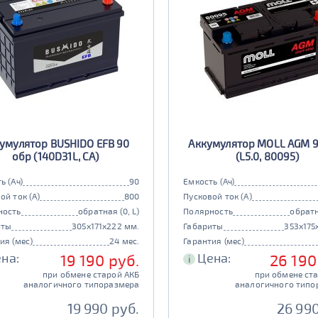
умулятор BUSHIDO EFB 90
Аккумулятор MOLL AGM 9
обр (140D31L, CA)
(L5.0, 80095)
ь (Ач)
90
Емкость (Ач)
ой ток (А)
800
Пусковой ток (А)
ность
обратная (0, L)
Полярность
обратн
иты
305x171x222 мм.
Габариты
353x175
ия (мес)
24 мес.
Гарантия (мес)
на:
Цена:
19 190 руб.
26 190
i
при обмене старой АКБ
при обмене ст
аналогичного типоразмера
аналогичного типо
19 990 руб.
26 990