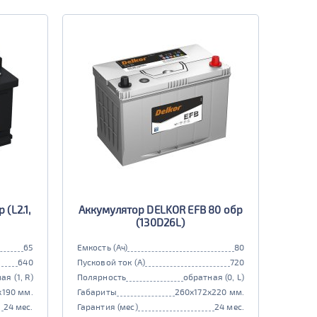
(L2.1,
Аккумулятор DELKOR EFB 80 обр
(130D26L)
65
Емкость (Ач)
80
640
Пусковой ток (А)
720
ая (1, R)
Полярность
обратная (0, L)
x190 мм.
Габариты
260x172x220 мм.
24 мес.
Гарантия (мес)
24 мес.