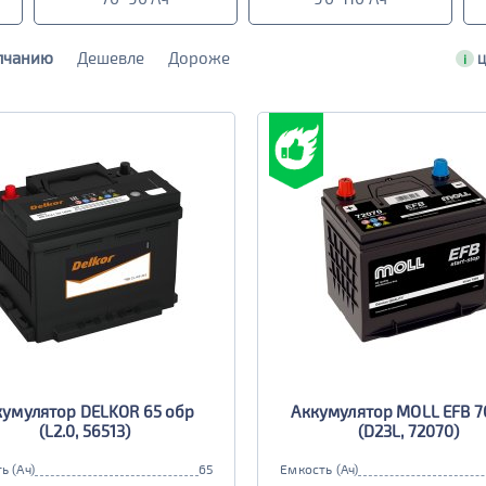
лчанию
Дешевле
Дороже
i
Ц
кумулятор DELKOR 65 обр
Аккумулятор MOLL EFB 7
(L2.0, 56513)
(D23L, 72070)
ь (Ач)
65
Емкость (Ач)