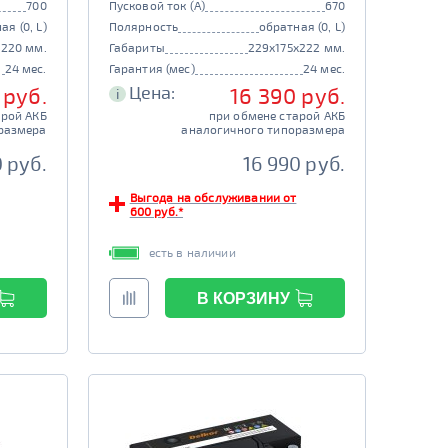
700
Пусковой ток (А)
670
ая (0, L)
Полярность
обратная (0, L)
x220 мм.
Габариты
229x175x222 мм.
24 мес.
Гарантия (мес)
24 мес.
Цена:
 руб.
16 390 руб.
i
арой АКБ
при обмене старой АКБ
размера
аналогичного типоразмера
 руб.
16 990 руб.
Выгода на обслуживании от
600 руб.*
есть в наличии
В КОРЗИНУ