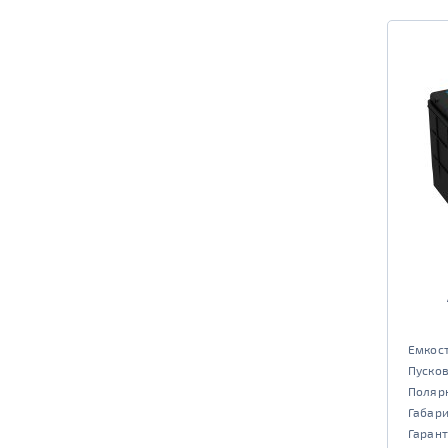
Емкост
Пусков
Поляр
Габар
Гарант