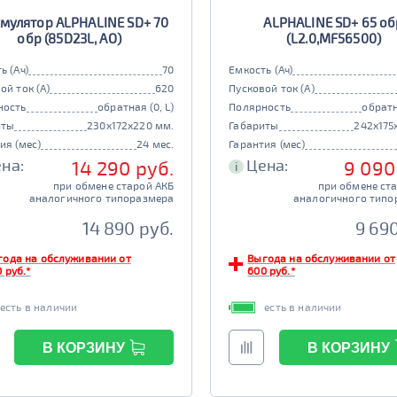
мулятор ALPHALINE SD+ 70
ALPHALINE SD+ 65 об
обр (85D23L, AO)
(L2.0,MF56500)
ь (Ач)
70
Емкость (Ач)
ой ток (А)
620
Пусковой ток (А)
ность
обратная (0, L)
Полярность
обратн
иты
230x172x220 мм.
Габариты
242x175
ия (мес)
24 мес.
Гарантия (мес)
на:
Цена:
14 290 руб.
9 090
i
при обмене старой АКБ
при обмене ст
аналогичного типоразмера
аналогичного типо
14 890 руб.
9 690
года на обслуживании от
Выгода на обслуживании от
 руб.*
600 руб.*
есть в наличии
есть в наличии
В КОРЗИНУ
В КОРЗИНУ