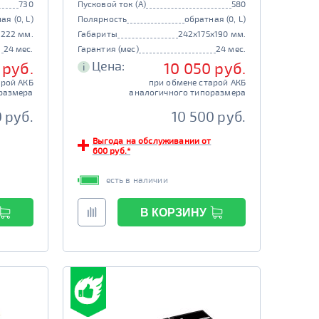
730
Пусковой ток (А)
580
ая (0, L)
Полярность
обратная (0, L)
x222 мм.
Габариты
242x175x190 мм.
24 мес.
Гарантия (мес)
24 мес.
Цена:
 руб.
10 050 руб.
i
арой АКБ
при обмене старой АКБ
размера
аналогичного типоразмера
 руб.
10 500 руб.
Выгода на обслуживании от
600 руб.*
есть в наличии
В КОРЗИНУ