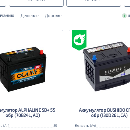
лчанию
Дешевле
Дороже
i
Ц
мулятор ALPHALINE SD+ 55
Аккумулятор BUSHIDO E
обр (70B24L, AO)
обр (130D26L, CA)
ь (Ач)
55
Емкость (Ач)