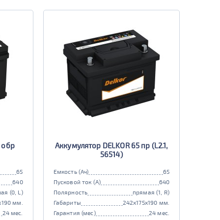
 обр
Аккумулятор DELKOR 65 пр (L2.1,
56514)
65
Емкость (Ач)
65
640
Пусковой ток (А)
640
ая (0, L)
Полярность
прямая (1, R)
x190 мм.
Габариты
242x175x190 мм.
24 мес.
Гарантия (мес)
24 мес.