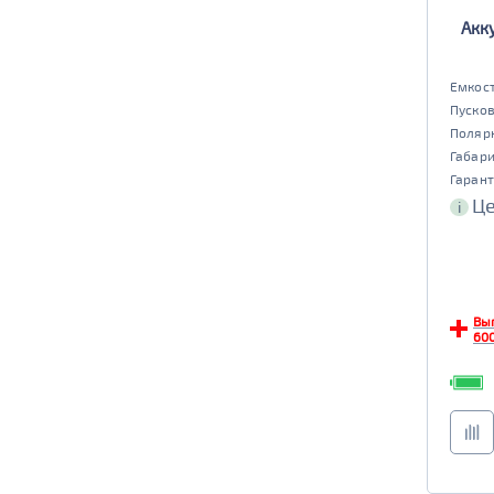
Акк
Емкост
Пусков
Поляр
Габар
Гарант
Це
i
Вы
600