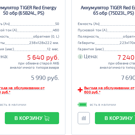
умулятор TIGER Red Energy
Аккумулятор TIGER Red E
50 обр (65B24L, PS)
65 обр (75D23L, PS)
ь (Ач)
50
Емкость (Ач)
ой ток (А)
460
Пусковой ток (А)
ность
обратная (0, L)
Полярность
обратн
иты
238x128x222 мм.
Габариты
223x170
ия (мес)
12 мес.
Гарантия (мес)
на:
Цена:
5 640 руб.
7 240
i
при обмене старой АКБ
при обмене ст
аналогичного типоразмера
аналогичного типо
5 990 руб.
7 69
года на обслуживании от
Выгода на обслуживании от
 руб.*
600 руб.*
есть в наличии
есть в наличии
В КОРЗИНУ
В КОРЗИНУ