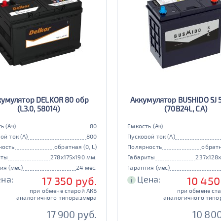
кумулятор DELKOR 80 обр
Аккумулятор BUSHIDO SJ 
(L3.0, 58014)
(70B24L, CA)
ь (Ач)
80
Емкость (Ач)
ой ток (А)
800
Пусковой ток (А)
ность
обратная (0, L)
Полярность
обратн
иты
278x175x190 мм.
Габариты
237x128
ия (мес)
24 мес.
Гарантия (мес)
на:
Цена:
17 350 руб.
10 450
i
при обмене старой АКБ
при обмене ст
аналогичного типоразмера
аналогичного типо
17 900 руб.
10 800