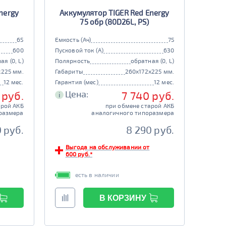
nergy
Аккумулятор TIGER Red Energy
75 обр (80D26L, PS)
65
Емкость (Ач)
75
600
Пусковой ток (А)
630
ая (0, L)
Полярность
обратная (0, L)
x225 мм.
Габариты
260x172x225 мм.
12 мес.
Гарантия (мес)
12 мес.
Цена:
 руб.
7 740 руб.
i
арой АКБ
при обмене старой АКБ
размера
аналогичного типоразмера
0 руб.
8 290 руб.
Выгода на обслуживании от
600 руб.*
есть в наличии
В КОРЗИНУ