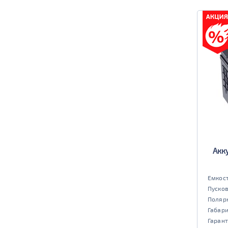
Акк
Емкост
Пусков
Поляр
Габар
Гарант