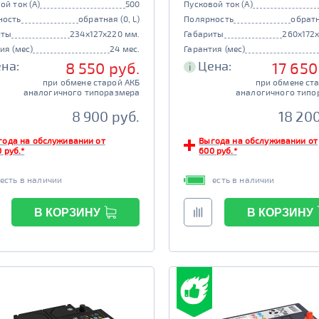
ой ток (А)
500
Пусковой ток (А)
ность
обратная (0, L)
Полярность
обратн
иты
234x127x220 мм.
Габариты
260x172
ия (мес)
24 мес.
Гарантия (мес)
на:
Цена:
8 550 руб.
17 650
i
при обмене старой АКБ
при обмене ст
аналогичного типоразмера
аналогичного типо
8 900 руб.
18 200
года на обслуживании от
Выгода на обслуживании от
 руб.*
600 руб.*
есть в наличии
есть в наличии
В КОРЗИНУ
В КОРЗИНУ