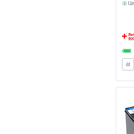
Це
i
Вы
800