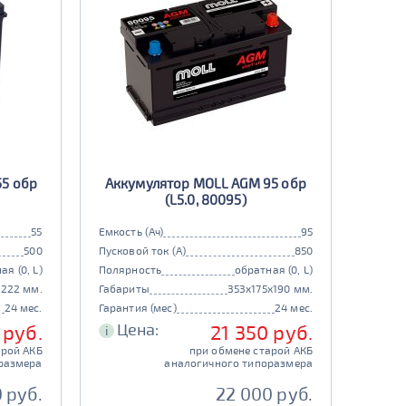
55 обр
Аккумулятор MOLL AGM 95 обр
(L5.0, 80095)
55
Емкость (Ач)
95
500
Пусковой ток (А)
850
ая (0, L)
Полярность
обратная (0, L)
x222 мм.
Габариты
353x175x190 мм.
24 мес.
Гарантия (мес)
24 мес.
Цена:
 руб.
21 350 руб.
i
арой АКБ
при обмене старой АКБ
размера
аналогичного типоразмера
 руб.
22 000 руб.