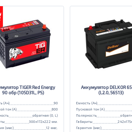
умулятор TIGER Red Energy
Аккумулятор DELKOR 65
90 обр (105D31L, PS)
(L2.0, 56513)
ь (Ач)
90
Емкость (Ач)
ой ток (А)
800
Пусковой ток (А)
ность
обратная (0, L)
Полярность
обратн
иты
300x172x222 мм.
Габариты
242x175
ия (мес)
12 мес.
Гарантия (мес)