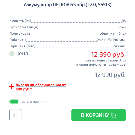
Аккумулятор DELKOR 65 обр (L2.0, 56513)
90D26
95D26
105d31
115d31
JIS B20
JIS D33
125d31
95d31
Емкость (Ач)
65
TRUCK 6V
Маркировка
Пусковой ток (А)
640
Полярность
обратная (0, L)
3СТ-215
Габариты
242x175x190 мм.
TRUCK A
Маркировка
Гарантия (мес)
24 мес.
Цена:
12 390 руб.
i
6st132
6st140
при обмене старой АКБ
TRUCK B
Маркировка
аналогичного типоразмера
6st190
12 990 руб.
TRUCK C
Маркировка
Выгода на обслуживании от
600 руб.*
6st225
есть в наличии
Класс
эконом
стандарт
В КОРЗИНУ
Обслуживаемость
улучшенные
премиум
да
нет
элит
Регион производства