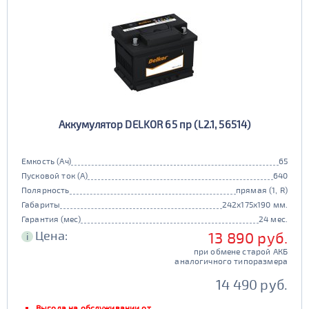
Аккумулятор DELKOR 65 пр (L2.1, 56514)
Емкость (Ач)
65
Пусковой ток (А)
640
Полярность
прямая (1, R)
Габариты
242x175x190 мм.
Гарантия (мес)
24 мес.
Цена:
13 890 руб.
i
при обмене старой АКБ
аналогичного типоразмера
14 490 руб.
Выгода на обслуживании от