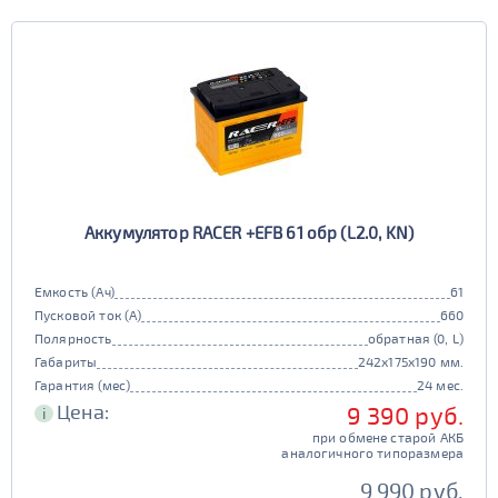
Аккумулятор RACER +EFB 61 обр (L2.0, KN)
Емкость (Ач)
61
Пусковой ток (А)
660
Полярность
обратная (0, L)
Габариты
242x175x190 мм.
Гарантия (мес)
24 мес.
Цена:
9 390 руб.
i
при обмене старой АКБ
аналогичного типоразмера
9 990 руб.