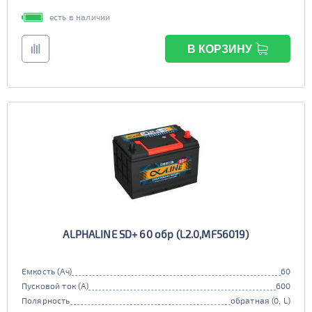
есть в наличии
В КОРЗИНУ
ALPHALINE SD+ 60 обр (L2.0,MF56019)
Емкость (Ач)
60
Пусковой ток (А)
600
Полярность
обратная (0, L)