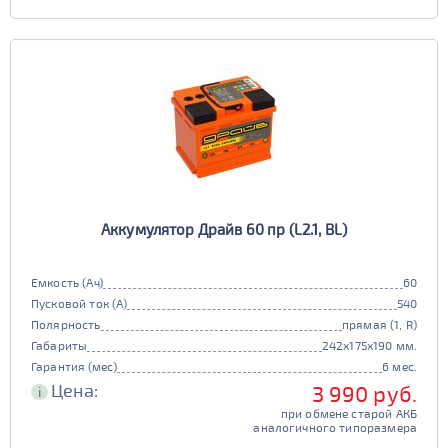
Аккумулятор Драйв 60 пр (L2.1, BL)
Емкость (Ач)
60
Пусковой ток (А)
540
Полярность
прямая (1, R)
Габариты
242x175x190 мм.
Гарантия (мес)
6 мес.
Цена:
3 990 руб.
i
при обмене старой АКБ
аналогичного типоразмера