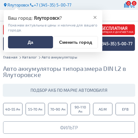
0
0
Ялуторовск
+7 (345-35) 5-00-77
АКБ
МАСЛА
МАГАЗИНЫ
×
Ваш город:
Ялуторовск
?
Покажем актуальные цены и наличие для вашего
БЕСПЛАТНАЯ
города.
ЗАРЯДКА И ДИАГНОСТИКА
ПОДБОР АККУМУЛЯТОРА
Да
Сменить город
+7 (345-35) 5-00-77
СПЕЦИАЛИСТОМ
МЕНЮ
Главная
Каталог
Авто аккумуляторы
Авто аккумуляторы типоразмера DIN L2 в
Ялуторовске
ПОДБОР АКБ ПО МАРКЕ АВТОМОБИЛЯ
90-110
40-55 Ач
55-70 Ач
70-90 Ач
AGM
EFB
Ач
ФИЛЬТР