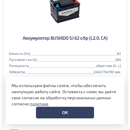
Аккумулятор BUSHIDO SJ 62 обр (L2.0, CA)
Емкость (Ач)
62
Пусковой ток (А)
580
Полярность
обратная (0, L)
Габариты
242x175x190 мм.
Гарантия (мес)
24 мес.
Цена:
10 390 руб.
i
Мы используем файлы cookie, чтобы обеспечить
наилучшую работу сайта. Оставаясь с нами, вы даёте
при обмене старой АКБ
аналогичного типоразмера
свое согласие на обработку персональных данных
согласно
политике
10 990 руб.
OK
Выгода на обслуживании от
600 руб.*