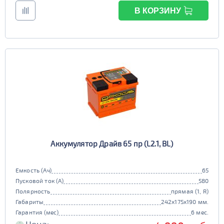
В КОРЗИНУ
Аккумулятор Драйв 65 пр (L2.1, BL)
Емкость (Ач)
65
Пусковой ток (А)
580
Полярность
прямая (1, R)
Габариты
242x175x190 мм.
Гарантия (мес)
6 мес.