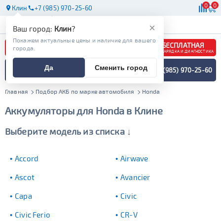
0
0
Клин
+7 (985) 970-25-60
АКБ
МАСЛА
МАГАЗИНЫ
×
Ваш город:
Клин
?
Покажем актуальные цены и наличие для вашего
БЕСПЛАТНАЯ
города.
ЗАРЯДКА И ДИАГНОСТИКА
ПОДБОР АККУМУЛЯТОРА
Да
Сменить город
+7 (985) 970-25-60
СПЕЦИАЛИСТОМ
МЕНЮ
Главная
Подбор АКБ по марке автомобиля
Honda
Аккумуляторы для Honda в Клине
Выберите модель из списка ↓
Accord
Airwave
Ascot
Avancier
Capa
Civic
Civic Ferio
CR-V