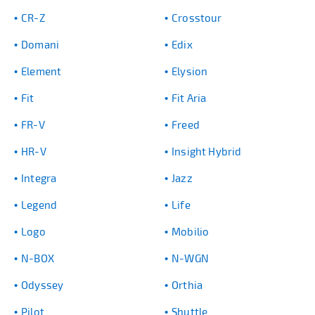
CR-Z
Crosstour
Domani
Edix
Element
Elysion
Fit
Fit Aria
FR-V
Freed
HR-V
Insight Hybrid
Integra
Jazz
Legend
Life
Logo
Mobilio
N-BOX
N-WGN
Odyssey
Orthia
Pilot
Shuttle