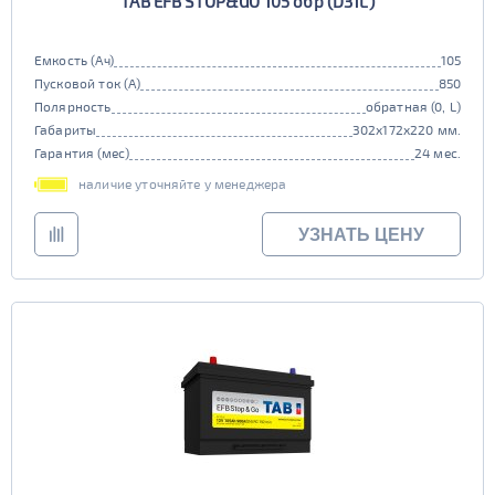
TAB EFB STOP&GO 105 обр (D31L)
Емкость (Ач)
105
Пусковой ток (А)
850
Полярность
обратная (0, L)
Габариты
302x172x220 мм.
Гарантия (мес)
24 мес.
наличие уточняйте у менеджера
УЗНАТЬ ЦЕНУ