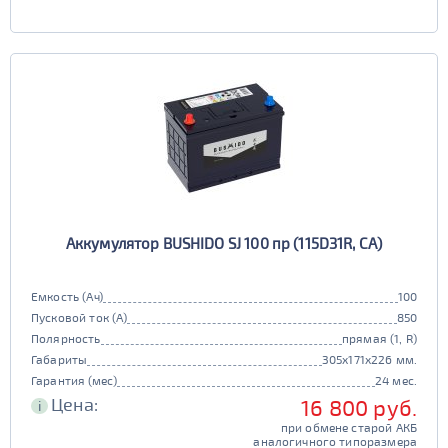
Аккумулятор BUSHIDO SJ 100 пр (115D31R, CA)
Емкость (Ач)
100
Пусковой ток (А)
850
Полярность
прямая (1, R)
Габариты
305x171x226 мм.
Гарантия (мес)
24 мес.
Цена:
16 800 руб.
i
при обмене старой АКБ
аналогичного типоразмера