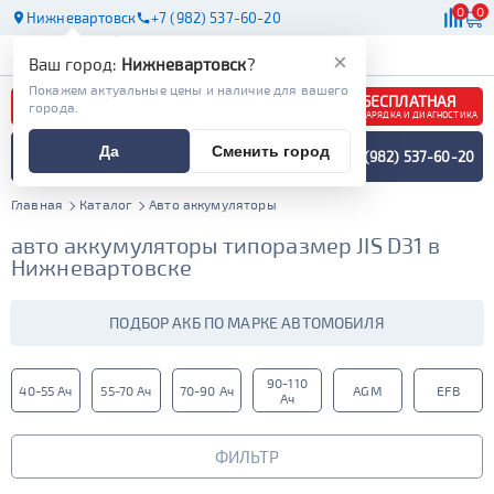
0
0
Нижневартовск
+7 (982) 537-60-20
АКБ
МАСЛА
МАГАЗИНЫ
×
Ваш город:
Нижневартовск
?
Покажем актуальные цены и наличие для вашего
БЕСПЛАТНАЯ
города.
ЗАРЯДКА И ДИАГНОСТИКА
ПОДБОР АККУМУЛЯТОРА
Да
Сменить город
+7 (982) 537-60-20
СПЕЦИАЛИСТОМ
МЕНЮ
Главная
Каталог
Авто аккумуляторы
авто аккумуляторы типоразмер JIS D31 в
Нижневартовске
ПОДБОР АКБ ПО МАРКЕ АВТОМОБИЛЯ
90-110
40-55 Ач
55-70 Ач
70-90 Ач
AGM
EFB
Ач
ФИЛЬТР