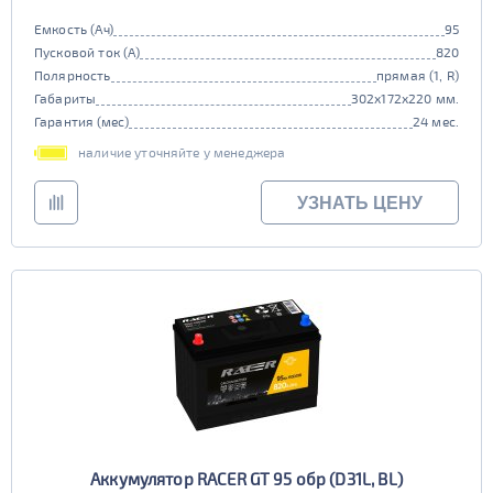
Емкость (Ач)
95
Пусковой ток (А)
820
Полярность
прямая (1, R)
Габариты
302x172x220 мм.
Гарантия (мес)
24 мес.
наличие уточняйте у менеджера
УЗНАТЬ ЦЕНУ
Аккумулятор RACER GT 95 обр (D31L, BL)