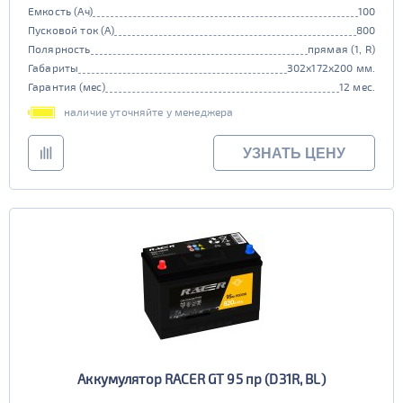
Емкость (Ач)
100
Пусковой ток (А)
800
Полярность
прямая (1, R)
Габариты
302x172x200 мм.
Гарантия (мес)
12 мес.
наличие уточняйте у менеджера
УЗНАТЬ ЦЕНУ
Аккумулятор RACER GT 95 пр (D31R, BL)