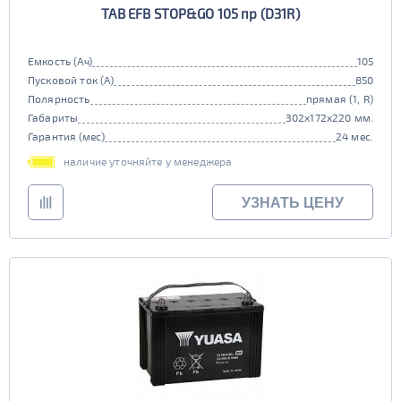
TAB EFB STOP&GO 105 пр (D31R)
Емкость (Ач)
105
Пусковой ток (А)
850
Полярность
прямая (1, R)
Габариты
302x172x220 мм.
Гарантия (мес)
24 мес.
наличие уточняйте у менеджера
УЗНАТЬ ЦЕНУ