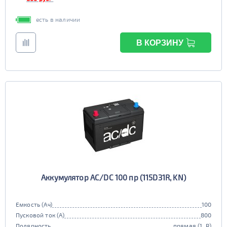
есть в наличии
В КОРЗИНУ
Аккумулятор AC/DC 100 пр (115D31R, KN)
Емкость (Ач)
100
Пусковой ток (А)
800
Полярность
прямая (1, R)