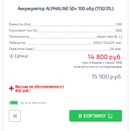
Европа
Казахстан
Аккумулятор ALPHALINE SD+ 100 обр (115D31L)
Длина (мм)
Китай
Россия
Белоруссия
Чехия
100 - 200
Емкость (Ач)
100
Ширина (мм)
Пусковой ток (А)
850
Ю. Корея
Япония
Полярность
обратная (0, L)
50 - 150
201 - 250
Высота (мм)
Габариты
302x172x220 мм.
Гарантия (мес)
24 мес.
100 - 180
151 - 200
Цена:
14 800 руб.
251 - 300
i
Напряжение (Вольт)
при обмене старой АКБ
12В
6В
аналогичного типоразмера
181 - 195
201 - 300
Технологии
301 - 340
15 900 руб.
AGM
196 - 300
Выгода на обслуживании от
341 - 500
ПОКАЗАТЬ
800 руб.*
да
нет
Гибридный
есть в наличии
501 - 700
СБРОСИТЬ
да
нет
В КОРЗИНУ
Старт-стоп
да
нет