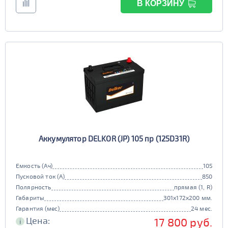
В КОРЗИНУ
Аккумулятор DELKOR (JP) 105 пр (125D31R)
Емкость (Ач)
105
Пусковой ток (А)
850
Полярность
прямая (1, R)
Габариты
301x172x200 мм.
Гарантия (мес)
24 мес.
Цена:
17 800 руб.
i