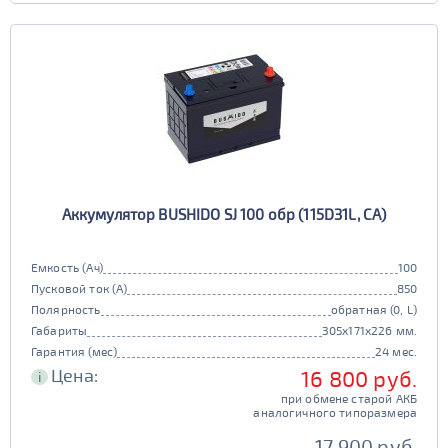
EFB
да
нет
Аккумулятор BUSHIDO SJ 100 обр (115D31L, CA)
Емкость (Ач)
100
Пусковой ток (А)
850
Полярность
обратная (0, L)
Габариты
305x171x226 мм.
Гарантия (мес)
24 мес.
Цена:
16 800 руб.
i
при обмене старой АКБ
аналогичного типоразмера
17 900 руб.