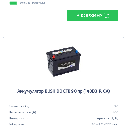
есть в наличии
В КОРЗИНУ
Аккумулятор BUSHIDO EFB 90 пр (140D31R, CA)
Емкость (Ач)
90
Пусковой ток (А)
800
Полярность
прямая (1, R)
Габариты
305x171x222 мм.