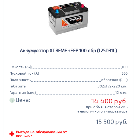
Аккумулятор XTREME +EFB 100 обр (125D31L)
Емкость (Ач)
100
Пусковой ток (А)
850
Полярность
обратная (0, L)
Габариты
302x172x220 мм.
Гарантия (мес)
12 мес.
Цена:
14 400 руб.
i
при обмене старой АКБ
аналогичного типоразмера
15 500 руб.
Выгода на обслуживании от
800 руб.*