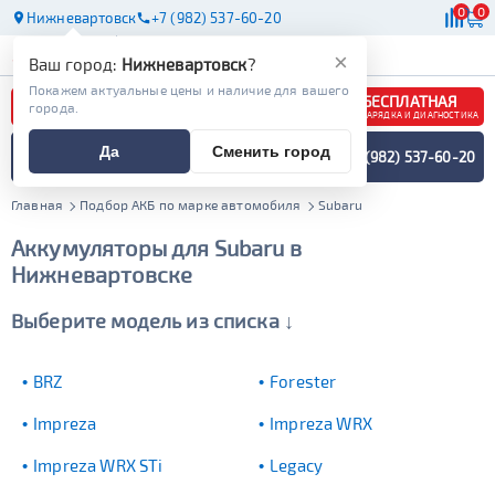
0
0
Нижневартовск
+7 (982) 537-60-20
АКБ
МАСЛА
МАГАЗИНЫ
×
Ваш город:
Нижневартовск
?
Покажем актуальные цены и наличие для вашего
БЕСПЛАТНАЯ
города.
ЗАРЯДКА И ДИАГНОСТИКА
ПОДБОР АККУМУЛЯТОРА
Да
Сменить город
+7 (982) 537-60-20
СПЕЦИАЛИСТОМ
МЕНЮ
Главная
Подбор АКБ по марке автомобиля
Subaru
Аккумуляторы для Subaru в
Нижневартовске
Выберите модель из списка ↓
BRZ
Forester
Impreza
Impreza WRX
Impreza WRX STi
Legacy