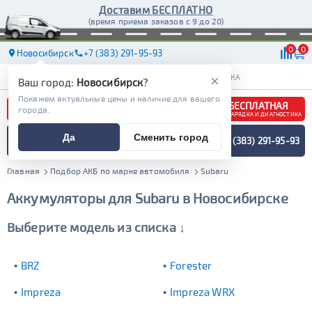
Доставим БЕСПЛАТНО
(время приема заказов с 9 до 20)
0
0
Новосибирск
+7 (383) 291-95-93
АКБ
МАСЛА
МАГАЗИНЫ
СТО
ДОСТАВКА
×
Ваш город:
Новосибирск
?
Покажем актуальные цены и наличие для вашего
БЕСПЛАТНАЯ
города.
ЗАРЯДКА И ДИАГНОСТИКА
ПОДБОР АККУМУЛЯТОРА
Да
Сменить город
+7 (383) 291-95-93
СПЕЦИАЛИСТОМ
МЕНЮ
Главная
Подбор АКБ по марке автомобиля
Subaru
Аккумуляторы для Subaru в Новосибирске
Выберите модель из списка ↓
BRZ
Forester
Impreza
Impreza WRX