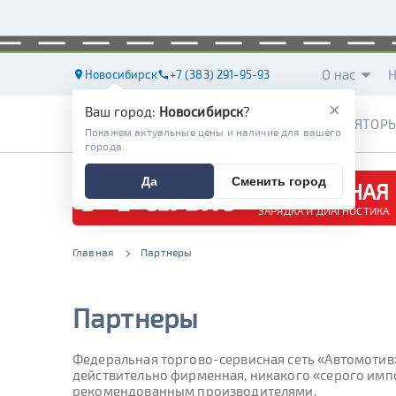
О нас
Н
Новосибирск
+7 (383) 291-95-93
×
Ваш город:
Новосибирск
?
АККУМУЛЯТОР
Покажем актуальные цены и наличие для вашего
города.
Да
Сменить город
БЕСПЛАТНАЯ
ЗАРЯДКА И ДИАГНОСТИКА
Главная
Партнеры
Партнеры
Федеральная торгово-сервисная сеть «Автомотив»
действительно фирменная, никакого «серого импо
рекомендованным производителями.