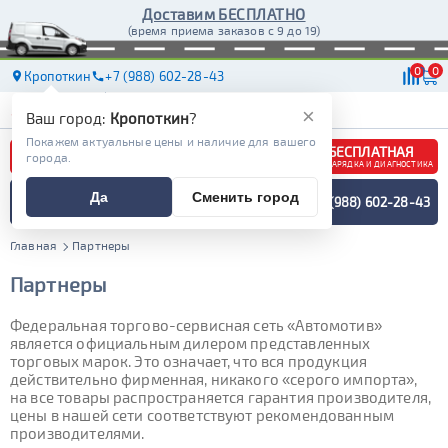
Доставим БЕСПЛАТНО
(время приема заказов с 9 до 19)
0
0
Кропоткин
+7 (988) 602-28-43
АКБ
МАСЛА
МАГАЗИНЫ
ДОСТАВКА
×
Ваш город:
Кропоткин
?
Покажем актуальные цены и наличие для вашего
БЕСПЛАТНАЯ
города.
ЗАРЯДКА И ДИАГНОСТИКА
ПОДБОР АККУМУЛЯТОРА
Да
Сменить город
+7 (988) 602-28-43
СПЕЦИАЛИСТОМ
МЕНЮ
Главная
Партнеры
Партнеры
Федеральная торгово-сервисная сеть «Автомотив»
является официальным дилером представленных
торговых марок. Это означает, что вся продукция
действительно фирменная, никакого «серого импорта»,
на все товары распространяется гарантия производителя,
цены в нашей сети соответствуют рекомендованным
производителями.