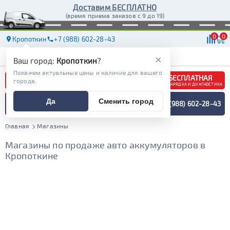
Доставим БЕСПЛАТНО
(время приема заказов с 9 до 19)
0
0
Кропоткин
+7 (988) 602-28-43
АКБ
МАСЛА
МАГАЗИНЫ
ДОСТАВКА
×
Ваш город:
Кропоткин
?
Покажем актуальные цены и наличие для вашего
БЕСПЛАТНАЯ
города.
ЗАРЯДКА И ДИАГНОСТИКА
ПОДБОР АККУМУЛЯТОРА
Да
Сменить город
+7 (988) 602-28-43
СПЕЦИАЛИСТОМ
МЕНЮ
Главная
Магазины
Магазины по продаже авто аккумуляторов в
Кропоткине