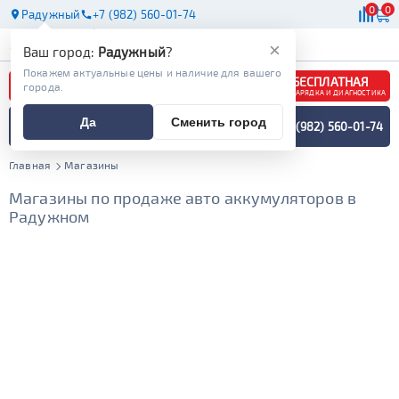
0
0
Радужный
+7 (982) 560-01-74
АКБ
МАСЛА
МАГАЗИНЫ
×
Ваш город:
Радужный
?
Покажем актуальные цены и наличие для вашего
БЕСПЛАТНАЯ
города.
ЗАРЯДКА И ДИАГНОСТИКА
ПОДБОР АККУМУЛЯТОРА
Да
Сменить город
+7 (982) 560-01-74
СПЕЦИАЛИСТОМ
МЕНЮ
Главная
Магазины
Магазины по продаже авто аккумуляторов в
Радужном