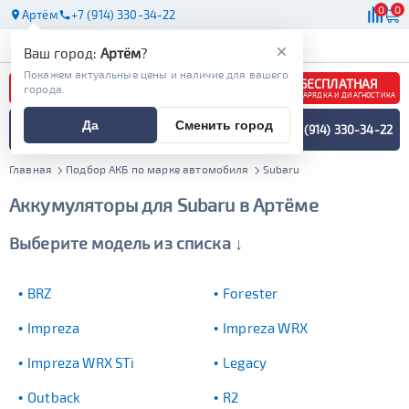
0
0
Артём
+7 (914) 330-34-22
АКБ
МАСЛА
МАГАЗИНЫ
×
Ваш город:
Артём
?
Покажем актуальные цены и наличие для вашего
БЕСПЛАТНАЯ
города.
ЗАРЯДКА И ДИАГНОСТИКА
ПОДБОР АККУМУЛЯТОРА
Да
Сменить город
+7 (914) 330-34-22
СПЕЦИАЛИСТОМ
МЕНЮ
Главная
Подбор АКБ по марке автомобиля
Subaru
Аккумуляторы для Subaru в Артёме
Выберите модель из списка ↓
BRZ
Forester
Impreza
Impreza WRX
Impreza WRX STi
Legacy
Outback
R2